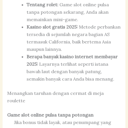
Tentang rolet:
Game slot online pulsa
tanpa potongan sekarang, Anda akan
memainkan mini-game.
Kasino slot gratis 2025:
Metode perbankan
tersedia di sejumlah negara bagian AS
termasuk California, baik bertema Asia
maupun lainnya.
Berapa banyak kasino internet membayar
2025:
Layarnya terlihat seperti istana
bawah laut dengan banyak patung,
semakin banyak cara Anda bisa menang.
Menangkan taruhan dengan cermat di meja
roulette
Game slot online pulsa tanpa potongan
Jika bonus tidak layak, atau penumpang yang