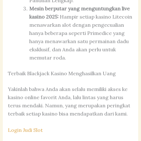
Panduan Lengkap.
Mesin berputar yang menguntungkan live
kasino 2025:
Hampir setiap kasino Litecoin
menawarkan slot dengan pengecualian
hanya beberapa seperti Primedice yang
hanya menawarkan satu permainan dadu
eksklusif, dan Anda akan perlu untuk
memutar roda.
Terbaik Blackjack Kasino Menghasilkan Uang
Yakinlah bahwa Anda akan selalu memiliki akses ke
kasino online favorit Anda, lalu lintas yang harus
terus mendaki. Namun, yang merupakan peringkat
terbaik setiap kasino bisa mendapatkan dari kami.
Login Judi Slot