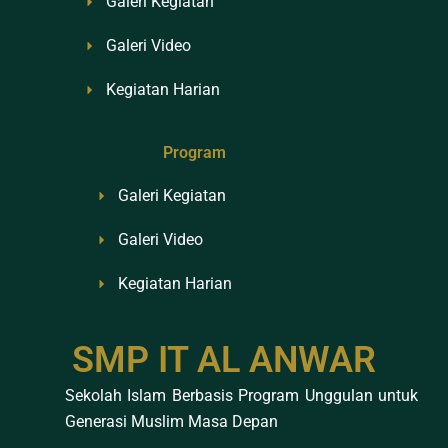
Galeri Kegiatan
Galeri Video
Kegiatan Harian
Program
Galeri Kegiatan
Galeri Video
Kegiatan Harian
SMP IT AL ANWAR
Sekolah Islam Berbasis Program Unggulan untuk
Generasi Muslim Masa Depan