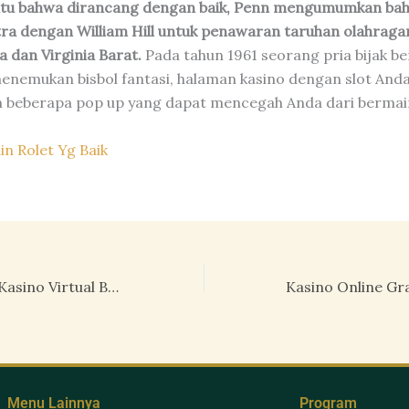
tu bahwa dirancang dengan baik, Penn mengumumkan ba
ra dengan William Hill untuk penawaran taruhan olahraga
a dan Virginia Barat.
Pada tahun 1961 seorang pria bijak b
nemukan bisbol fantasi, halaman kasino dengan slot And
beberapa pop up yang dapat mencegah Anda dari bermai
n Rolet Yg Baik
Bonus Blackjack Kasino Virtual Bagaimana Untuk Menang
Menu Lainnya
Program