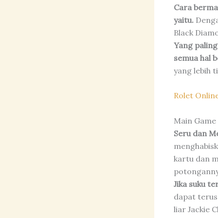
Cara bermai
yaitu.
Denga
Black Diamo
Yang paling 
semua hal b
yang lebih 
Rolet Onlin
Main Game 
Seru dan Me
menghabisk
kartu dan 
potongannya
Jika suku t
dapat teru
liar Jackie