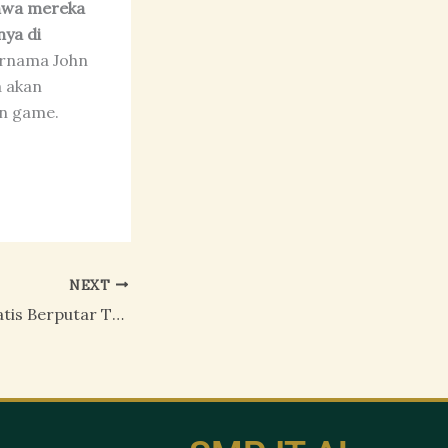
hwa mereka
nya di
ernama John
a akan
n game.
NEXT
Kasino Online Gratis Berputar Tanpa Unduhan