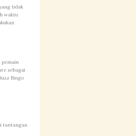
yang tidak
uh waktu
akukan
n pemain
re sebagai
 Buzz Bingo
 tantangan