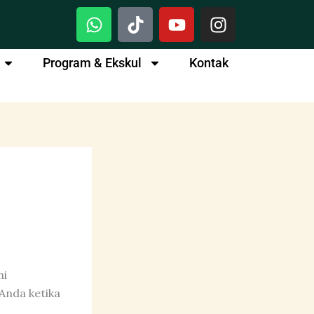
W
T
Y
I
h
i
o
n
a
k
u
s
t
t
t
t
Program & Ekskul
Kontak
s
o
u
a
a
k
b
g
p
e
r
p
a
m
hi
 Anda ketika