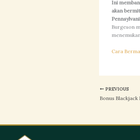
Ini memban
akan bermit
Pennsylvani
Burgeson me
menemukan 
Cara Bermai
PREVIOUS