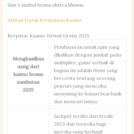
dan 3 simbol bonus ekstra khusus.
Aturan Untuk Permainan Kasino
Berputar Kasino Virtual Gratis 2025
Pembayaran untuk spin yang
dikalikan dengan jumlah pada
Menghasilkan
multiplier, game terbaik di
uang dari
bagian ini adalah Heist yang
kasino bonus
bercerita tentang seorang
sambutan
pencuri yang mencoba
2025
menyusup ke lemari besi bank
dan mencuri isinya.
Jackpot terdiri dari kredit
2023 dan tersedia bagi
mereka yang berhasil