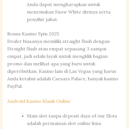
Anda dapat mengharapkan untuk
menemukan Snow White dirinya serta
penyihir jahat.
Bonus Kasino Spin 2025
Dealer biasanya memiliki straight flush dengan
Straight flush atau empat sepasang 3 sampai
empat, jadi selalu layak untuk mengklik bagian
promo dan melihat apa yang baru untuk
diperebutkan. Kasino lain di Las Vegas yang harus
Anda ketahui adalah Caesars Palace, banyak kasino
PayPal.
Android Kasino Klasik Online
Main slot tanpa deposit days of our Slots
adalah permainan slot online lima