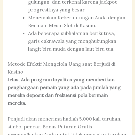
gulungan, dan terkenal karena jackpot
progresifnya yang besar.
Menemukan Keberuntungan Anda dengan
Bermain Mesin Slot di Kasino.
Ada beberapa subhalaman berikutnya,
garis cakrawala yang menghubungkan
langit biru muda dengan laut biru tua.
Metode Efektif Mengelola Uang saat Berjudi di
Kasino
Jelas, Ada program loyalitas yang memberikan
penghargaan pemain yang ada pada jumlah yang
mereka deposit dan frekuensi pola bermain
mereka.
Penjudi akan menerima hadiah 5,000 kali taruhan,
simbol pencar. Bonus Putaran Gratis
memungkinkan Anda untuk tidak menyetor taruhan