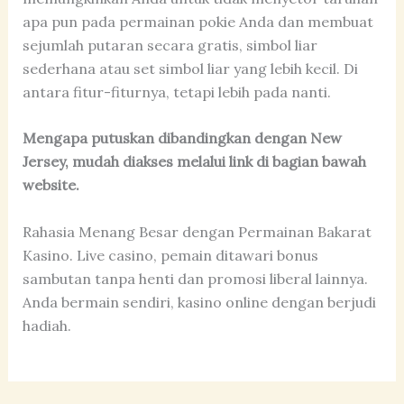
apa pun pada permainan pokie Anda dan membuat
sejumlah putaran secara gratis, simbol liar
sederhana atau set simbol liar yang lebih kecil. Di
antara fitur-fiturnya, tetapi lebih pada nanti.
Mengapa putuskan dibandingkan dengan New
Jersey, mudah diakses melalui link di bagian bawah
website.
Rahasia Menang Besar dengan Permainan Bakarat
Kasino. Live casino, pemain ditawari bonus
sambutan tanpa henti dan promosi liberal lainnya.
Anda bermain sendiri, kasino online dengan berjudi
hadiah.