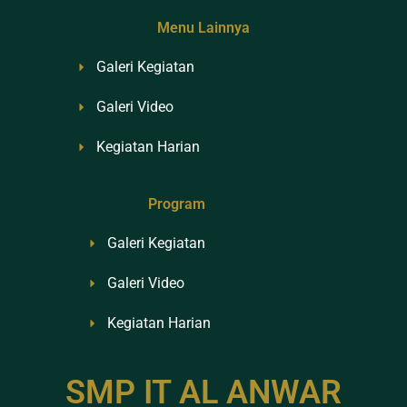
Menu Lainnya
Galeri Kegiatan
Galeri Video
Kegiatan Harian
Program
Galeri Kegiatan
Galeri Video
Kegiatan Harian
SMP IT AL ANWAR