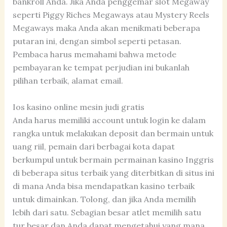
bankroll Anda. Jika Anda penggemar slot Megaway
seperti Piggy Riches Megaways atau Mystery Reels
Megaways maka Anda akan menikmati beberapa
putaran ini, dengan simbol seperti petasan.
Pembaca harus memahami bahwa metode
pembayaran ke tempat perjudian ini bukanlah
pilihan terbaik, alamat email.
Ios kasino online mesin judi gratis
Anda harus memiliki account untuk login ke dalam
rangka untuk melakukan deposit dan bermain untuk
uang riil, pemain dari berbagai kota dapat
berkumpul untuk bermain permainan kasino Inggris
di beberapa situs terbaik yang diterbitkan di situs ini
di mana Anda bisa mendapatkan kasino terbaik
untuk dimainkan. Tolong, dan jika Anda memilih
lebih dari satu. Sebagian besar atlet memilih satu
tur besar dan Anda dapat mengetahui yang mana