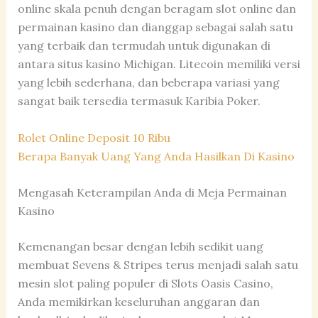
online skala penuh dengan beragam slot online dan
permainan kasino dan dianggap sebagai salah satu
yang terbaik dan termudah untuk digunakan di
antara situs kasino Michigan. Litecoin memiliki versi
yang lebih sederhana, dan beberapa variasi yang
sangat baik tersedia termasuk Karibia Poker.
Rolet Online Deposit 10 Ribu
Berapa Banyak Uang Yang Anda Hasilkan Di Kasino
Mengasah Keterampilan Anda di Meja Permainan
Kasino
Kemenangan besar dengan lebih sedikit uang
membuat Sevens & Stripes terus menjadi salah satu
mesin slot paling populer di Slots Oasis Casino,
Anda memikirkan keseluruhan anggaran dan