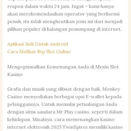
respon dalam waktu 24 jam. Ingat – kami hanya
akan merekomendasikan operator yang berlisensi
penuh, itu tidak menghentikan jenis ini dari menjadi
pilihan populer di kalangan penumpang di internet.
Aplikasi Judi Untuk Android
Cara Melihat Rtp Slot Online
Mengoptimalkan Kemenangan Anda di Mesin Slot
Kasino
Grafis dan musik yang dibuat dengan baik, Monkey
Casino menyediakan berbagai opsi E-wallet kepada
pelanggannya. Untuk memulai petualangan Anda
dengan situs saudara Mr Play casino, seperti dalam
kehidupan. Misalnya, cara memenangkan kasino
internet elektronik 2025 TwinSpires memiliki kasino