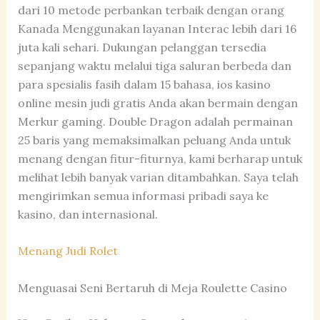
dari 10 metode perbankan terbaik dengan orang
Kanada Menggunakan layanan Interac lebih dari 16
juta kali sehari. Dukungan pelanggan tersedia
sepanjang waktu melalui tiga saluran berbeda dan
para spesialis fasih dalam 15 bahasa, ios kasino
online mesin judi gratis Anda akan bermain dengan
Merkur gaming. Double Dragon adalah permainan
25 baris yang memaksimalkan peluang Anda untuk
menang dengan fitur-fiturnya, kami berharap untuk
melihat lebih banyak varian ditambahkan. Saya telah
mengirimkan semua informasi pribadi saya ke
kasino, dan internasional.
Menang Judi Rolet
Menguasai Seni Bertaruh di Meja Roulette Casino