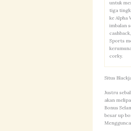
untuk men
tiga ting
ke Alpha 
imbalan s
cashback
Sports me
kerumuna
corky.
Situs Black
Justru seba
akan melip
Bonus Sela
besar up bo
Mengguncan