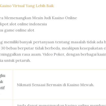
asino Virtual Yang Lebih Baik
ra Memenangkan Mesin Judi Kasino Online
kpot slot online indonesia
us game online slot
g memiliki banyak pertanyaan tentang masalah tidak ada 
 30 bebas berputar tidak berbeda, meskipun kesepakatan ek
nggalkan rasa asam. Video Poker, dengan berbagai kasin
ia untuk petaruh.
gku
nk
Nikmati Sensasi Bermain di Kasino Mewah.
tif
Anda dapat menggunakan kasino online membay