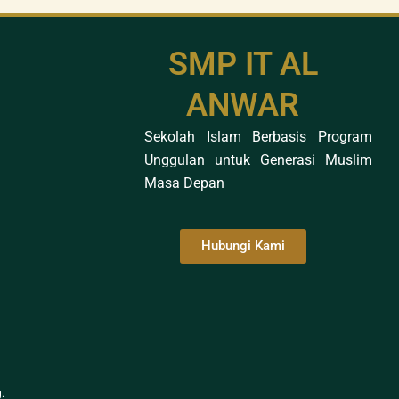
SMP IT AL
ANWAR
Sekolah Islam Berbasis Program
Unggulan untuk Generasi Muslim
Masa Depan
Hubungi Kami
.