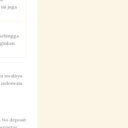
ini juga
 sehingga
ginkan.
i
tu awalnya.
 indonesia
n No deposit
 berputar