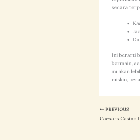
secara terp
Ka
Jac
Du
Ini berarti
bermain, se
ini akan le
miskin, bera
PREVIOUS
Caesars Casino 