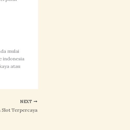
nda mulai
e indonesia
 kaya atau
NEXT
 Slot Terpercaya