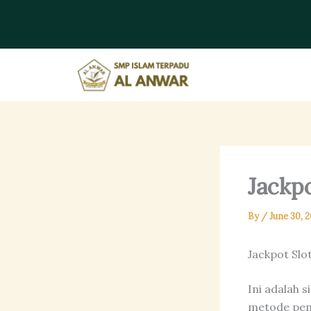
Skip
to
content
Jackpo
By
/
June 30, 
Jackpot Slo
Ini adalah 
metode pemb