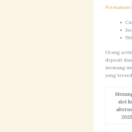
Permainan K
Ca
Jac
Sit
Orang serin
deposit dan
memang meni
yang tersed
Menan
slot li
alterna
2025