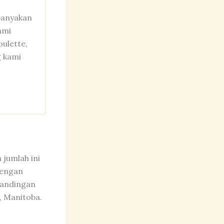
banyakan
ami
ulette,
g kami
jumlah ini
dengan
tandingan
, Manitoba.