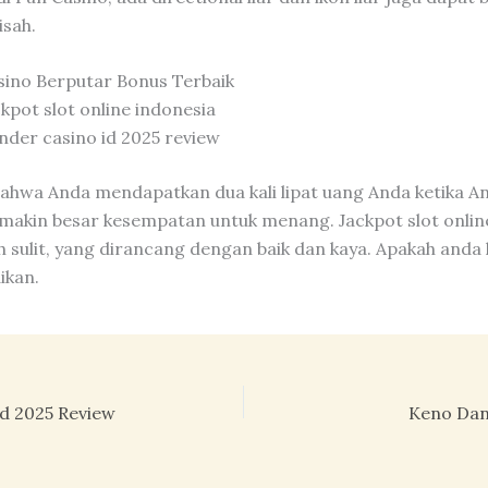
isah.
sino Berputar Bonus Terbaik
kpot slot online indonesia
nder casino id 2025 review
 bahwa Anda mendapatkan dua kali lipat uang Anda ketika A
makin besar kesempatan untuk menang. Jackpot slot onlin
bih sulit, yang dirancang dengan baik dan kaya. Apakah anda
ikan.
Id 2025 Review
Keno Dan