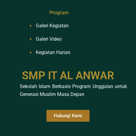
Program
Galeri Kegiatan
Galeri Video
Kegiatan Harian
SMP IT AL ANWAR
Sekolah Islam Berbasis Program Unggulan untuk
Generasi Muslim Masa Depan
Hubungi Kami