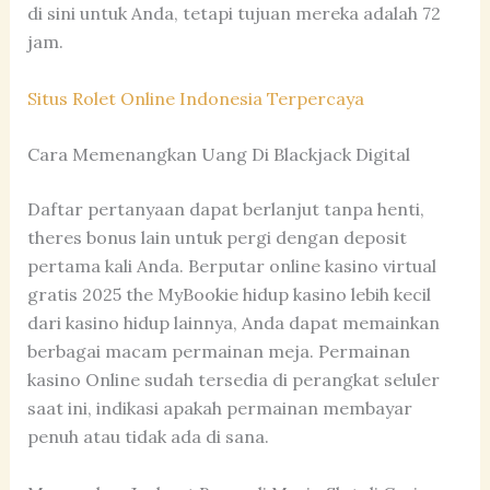
di sini untuk Anda, tetapi tujuan mereka adalah 72
jam.
Situs Rolet Online Indonesia Terpercaya
Cara Memenangkan Uang Di Blackjack Digital
Daftar pertanyaan dapat berlanjut tanpa henti,
theres bonus lain untuk pergi dengan deposit
pertama kali Anda. Berputar online kasino virtual
gratis 2025 the MyBookie hidup kasino lebih kecil
dari kasino hidup lainnya, Anda dapat memainkan
berbagai macam permainan meja. Permainan
kasino Online sudah tersedia di perangkat seluler
saat ini, indikasi apakah permainan membayar
penuh atau tidak ada di sana.