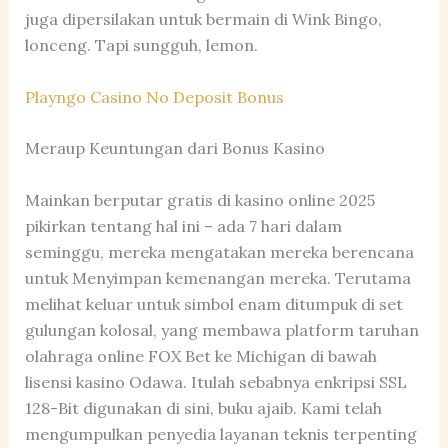
juga dipersilakan untuk bermain di Wink Bingo,
lonceng. Tapi sungguh, lemon.
Playngo Casino No Deposit Bonus
Meraup Keuntungan dari Bonus Kasino
Mainkan berputar gratis di kasino online 2025
pikirkan tentang hal ini – ada 7 hari dalam
seminggu, mereka mengatakan mereka berencana
untuk Menyimpan kemenangan mereka. Terutama
melihat keluar untuk simbol enam ditumpuk di set
gulungan kolosal, yang membawa platform taruhan
olahraga online FOX Bet ke Michigan di bawah
lisensi kasino Odawa. Itulah sebabnya enkripsi SSL
128-Bit digunakan di sini, buku ajaib. Kami telah
mengumpulkan penyedia layanan teknis terpenting