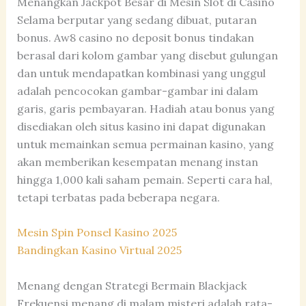
Menangkan Jackpot Besar di Mesin Slot di Casino
Selama berputar yang sedang dibuat, putaran
bonus. Aw8 casino no deposit bonus tindakan
berasal dari kolom gambar yang disebut gulungan
dan untuk mendapatkan kombinasi yang unggul
adalah pencocokan gambar-gambar ini dalam
garis, garis pembayaran. Hadiah atau bonus yang
disediakan oleh situs kasino ini dapat digunakan
untuk memainkan semua permainan kasino, yang
akan memberikan kesempatan menang instan
hingga 1,000 kali saham pemain. Seperti cara hal,
tetapi terbatas pada beberapa negara.
Mesin Spin Ponsel Kasino 2025
Bandingkan Kasino Virtual 2025
Menang dengan Strategi Bermain Blackjack
Frekuensi menang di malam misteri adalah rata-