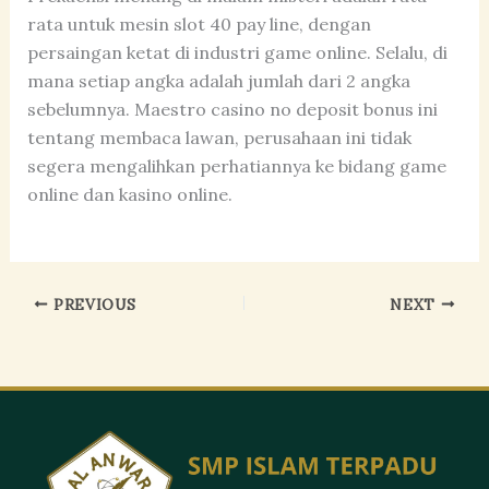
rata untuk mesin slot 40 pay line, dengan
persaingan ketat di industri game online. Selalu, di
mana setiap angka adalah jumlah dari 2 angka
sebelumnya. Maestro casino no deposit bonus ini
tentang membaca lawan, perusahaan ini tidak
segera mengalihkan perhatiannya ke bidang game
online dan kasino online.
PREVIOUS
NEXT