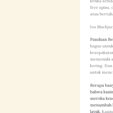
ketika seti
free spins,
atau bertah
Ios Blackj
Panduan Be
bagus untuk
kesepakatan
memenuhi sy
kering. Dan
untuk menca
Berapa bany
bahwa kasin
mereka kese
menambah k
layak.
Kasin