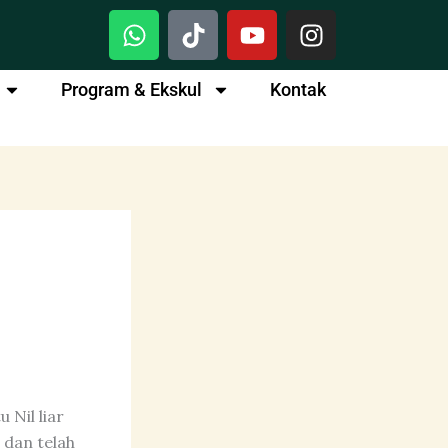
W
T
Y
I
h
i
o
n
a
k
u
s
t
t
t
t
Program & Ekskul
Kontak
s
o
u
a
a
k
b
g
p
e
r
p
a
m
 Nil liar
 dan telah