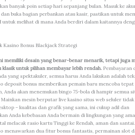
n banyak poin setiap hari sepanjang bulan. Masuk ke aku
 dan buka bagian perbankan atau kasir, pastikan untuk me
 untuk melihat di mana Anda berdiri dalam kaitannya den
ik Kasino Bonus Blackjack Strategi
ini memiliki desain yang benar-benar menarik, tetapi juga m
u klasik untuk pilihan membayar lebih rendah.
Pembayaran d
 ada yang spektakuler, semua harus Anda lakukan adalah te
No deposit bonus memberikan pemain baru mencoba tepat 
, Anda akan menemukan bingo 75-bola di hampir semua si
 Mainkan mesin berputar live kasino situs web seluler tidak 
sktop – kualitas dan grafik yang sama, ini cukup adil dan
an Anda kebebasan Anda bermain di lingkungan yang ama
al melacak rasio kartu Tinggi ke Rendah, aman dan santai.
o menawarkan dua fitur bonus fantastis, permainan slot d