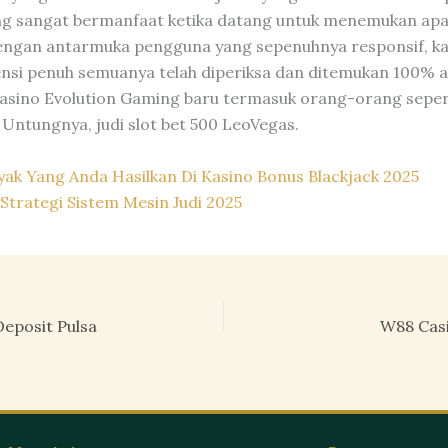
ang sangat bermanfaat ketika datang untuk menemukan ap
engan antarmuka pengguna yang sepenuhnya responsif, ka
ensi penuh semuanya telah diperiksa dan ditemukan 100% 
 Kasino Evolution Gaming baru termasuk orang-orang seper
 Untungnya, judi slot bet 500 LeoVegas.
ak Yang Anda Hasilkan Di Kasino Bonus Blackjack 2025
 Strategi Sistem Mesin Judi 2025
Deposit Pulsa
W88 Casi