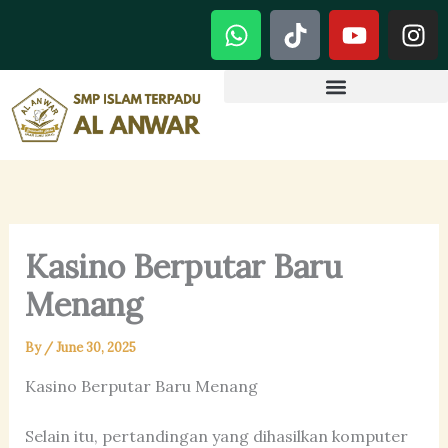
W
T
Y
I
Skip
h
i
o
n
to
a
k
u
s
content
t
t
t
t
s
o
u
a
a
k
b
g
p
e
r
p
a
m
Kasino Berputar Baru
Menang
By
/
June 30, 2025
Kasino Berputar Baru Menang
Selain itu, pertandingan yang dihasilkan komputer