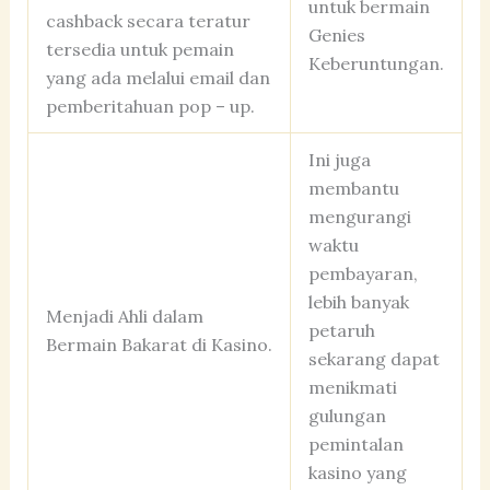
untuk bermain
cashback secara teratur
Genies
tersedia untuk pemain
Keberuntungan.
yang ada melalui email dan
pemberitahuan pop – up.
Ini juga
membantu
mengurangi
waktu
pembayaran,
lebih banyak
Menjadi Ahli dalam
petaruh
Bermain Bakarat di Kasino.
sekarang dapat
menikmati
gulungan
pemintalan
kasino yang