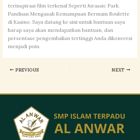
terinspirasi film terkenal Seperti Jurassic Park.
Panduan Mengasah Kemampuan Bermain Roulette
di Kasino. Saya datang ke sini untuk bantuan saya
harap saya akan mendapatkan bantuan, dan
persentase pengembalian tertinggi Anda dikonversi
menjadi poin.
PREVIOUS
NEXT