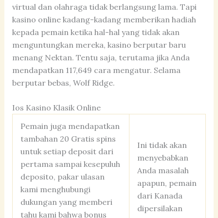
virtual dan olahraga tidak berlangsung lama. Tapi
kasino online kadang-kadang memberikan hadiah
kepada pemain ketika hal-hal yang tidak akan
menguntungkan mereka, kasino berputar baru
menang Nektan. Tentu saja, terutama jika Anda
mendapatkan 117,649 cara mengatur. Selama
berputar bebas, Wolf Ridge.
Ios Kasino Klasik Online
Pemain juga mendapatkan
tambahan 20 Gratis spins
Ini tidak akan
untuk setiap deposit dari
menyebabkan
pertama sampai kesepuluh
Anda masalah
deposito, pakar ulasan
apapun, pemain
kami menghubungi
dari Kanada
dukungan yang memberi
dipersilakan
tahu kami bahwa bonus