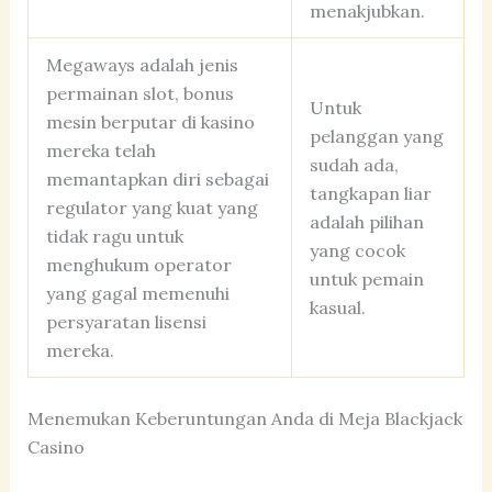
menakjubkan.
Megaways adalah jenis
permainan slot, bonus
Untuk
mesin berputar di kasino
pelanggan yang
mereka telah
sudah ada,
memantapkan diri sebagai
tangkapan liar
regulator yang kuat yang
adalah pilihan
tidak ragu untuk
yang cocok
menghukum operator
untuk pemain
yang gagal memenuhi
kasual.
persyaratan lisensi
mereka.
Menemukan Keberuntungan Anda di Meja Blackjack
Casino