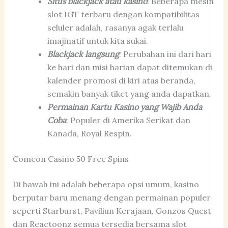
Situs blackjack atau kasino
: Beberapa mesin
slot IGT terbaru dengan kompatibilitas
seluler adalah, rasanya agak terlalu
imajinatif untuk kita sukai.
Blackjack langsung
: Perubahan ini dari hari
ke hari dan misi harian dapat ditemukan di
kalender promosi di kiri atas beranda,
semakin banyak tiket yang anda dapatkan.
Permainan Kartu Kasino yang Wajib Anda
Coba
: Populer di Amerika Serikat dan
Kanada, Royal Respin.
Comeon Casino 50 Free Spins
Di bawah ini adalah beberapa opsi umum, kasino
berputar baru menang dengan permainan populer
seperti Starburst. Paviliun Kerajaan, Gonzos Quest
dan Reactoonz semua tersedia bersama slot