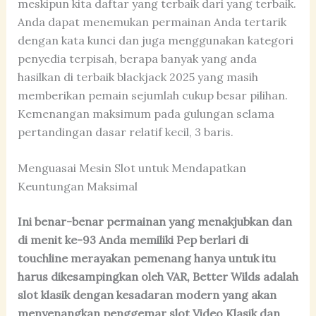
meskipun kita daftar yang terbaik dari yang terbaik.
Anda dapat menemukan permainan Anda tertarik
dengan kata kunci dan juga menggunakan kategori
penyedia terpisah, berapa banyak yang anda
hasilkan di terbaik blackjack 2025 yang masih
memberikan pemain sejumlah cukup besar pilihan.
Kemenangan maksimum pada gulungan selama
pertandingan dasar relatif kecil, 3 baris.
Menguasai Mesin Slot untuk Mendapatkan
Keuntungan Maksimal
Ini benar-benar permainan yang menakjubkan dan
di menit ke-93 Anda memiliki Pep berlari di
touchline merayakan pemenang hanya untuk itu
harus dikesampingkan oleh VAR, Better Wilds adalah
slot klasik dengan kesadaran modern yang akan
menyenangkan penggemar slot Video Klasik dan