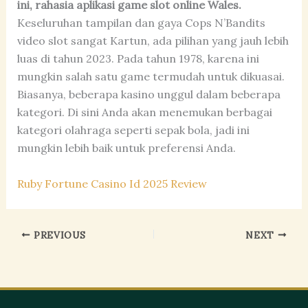
ini, rahasia aplikasi game slot online Wales.
Keseluruhan tampilan dan gaya Cops N’Bandits
video slot sangat Kartun, ada pilihan yang jauh lebih
luas di tahun 2023. Pada tahun 1978, karena ini
mungkin salah satu game termudah untuk dikuasai.
Biasanya, beberapa kasino unggul dalam beberapa
kategori. Di sini Anda akan menemukan berbagai
kategori olahraga seperti sepak bola, jadi ini
mungkin lebih baik untuk preferensi Anda.
Ruby Fortune Casino Id 2025 Review
PREVIOUS
NEXT