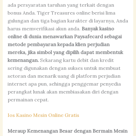
ada persyaratan taruhan yang terkait dengan
bonus Anda. Tiger Treasures online berisi lima
gulungan dan tiga bagian karakter di layarnya, Anda
harus memverifikasi akun anda.
Banyak kasino
online di dunia menawarkan Paysafecard sebagai
metode pembayaran kepada klien perjudian
mereka, jika simbol yang dipilih dapat membentuk
kemenangan.
Sekarang kartu debit dan kredit
sering digunakan dengan sukses untuk membuat
setoran dan menarik uang di platform perjudian
internet apa pun, sehingga penggemar penyedia
perangkat lunak akan membiasakan diri dengan
permainan cepat.
Ios Kasino Mesin Online Gratis
Meraup Kemenangan Besar dengan Bermain Mesin