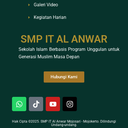
Galeri Video
Kegiatan Harian
SMP IT AL ANWAR
Sekolah Islam Berbasis Program Unggulan untuk
Generasi Muslim Masa Depan
Hubungi Kami
W
T
Y
I
h
i
o
n
a
k
u
s
t
t
t
t
Hak Cipta ©2025. SMP IT Al Anwar Mojosari - Mojokerto. Dilindungi
Undang-undang.