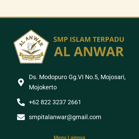
Ds. Modopuro Gg.VI No.5, Mojosari,
Mojokerto
+62 822 3237 2661
smpitalanwar@gmail.com
Menu Lainnya