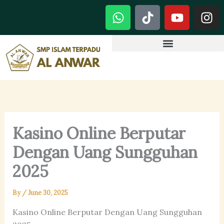
W
T
Y
I
Skip
h
i
o
n
to
a
k
u
s
content
t
t
t
t
s
o
u
a
a
k
b
g
p
e
r
p
a
m
Kasino Online Berputar
Dengan Uang Sungguhan
2025
By
/
June 30, 2025
Kasino Online Berputar Dengan Uang Sungguhan