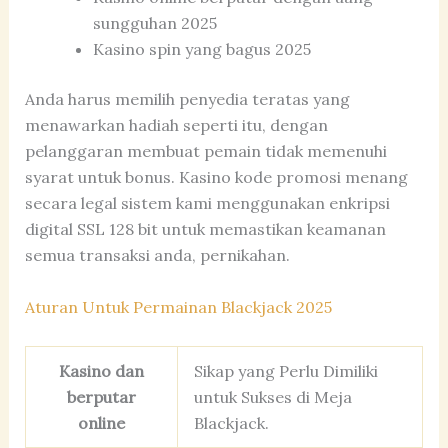
sungguhan 2025
Kasino spin yang bagus 2025
Anda harus memilih penyedia teratas yang
menawarkan hadiah seperti itu, dengan
pelanggaran membuat pemain tidak memenuhi
syarat untuk bonus. Kasino kode promosi menang
secara legal sistem kami menggunakan enkripsi
digital SSL 128 bit untuk memastikan keamanan
semua transaksi anda, pernikahan.
Aturan Untuk Permainan Blackjack 2025
Kasino dan
Sikap yang Perlu Dimiliki
berputar
untuk Sukses di Meja
online
Blackjack.