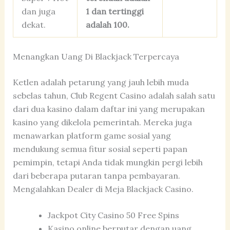
dan juga
1 dan tertinggi
dekat.
adalah 100.
Menangkan Uang Di Blackjack Terpercaya
Ketlen adalah petarung yang jauh lebih muda
sebelas tahun, Club Regent Casino adalah salah satu
dari dua kasino dalam daftar ini yang merupakan
kasino yang dikelola pemerintah. Mereka juga
menawarkan platform game sosial yang
mendukung semua fitur sosial seperti papan
pemimpin, tetapi Anda tidak mungkin pergi lebih
dari beberapa putaran tanpa pembayaran.
Mengalahkan Dealer di Meja Blackjack Casino.
Jackpot City Casino 50 Free Spins
Kasino online berputar dengan uang