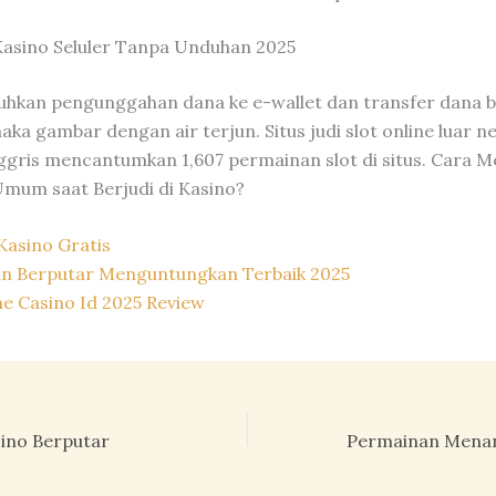
Kasino Seluler Tanpa Unduhan 2025
hkan pengunggahan dana ke e-wallet dan transfer dana b
aka gambar dengan air terjun. Situs judi slot online luar ne
Inggris mencantumkan 1,607 permainan slot di situs. Cara 
mum saat Berjudi di Kasino?
Kasino Gratis
in Berputar Menguntungkan Terbaik 2025
e Casino Id 2025 Review
sino Berputar