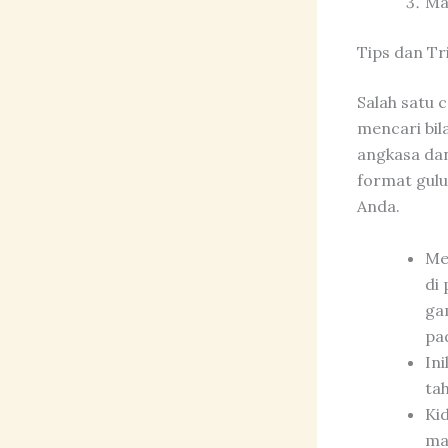
Ma
Tips dan Tr
Salah satu 
mencari bil
angkasa da
format gul
Anda.
Me
di 
ga
pad
In
ta
Ki
ma