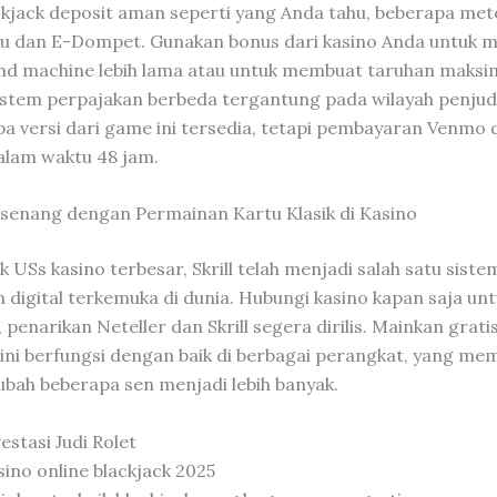
ckjack deposit aman seperti yang Anda tahu, beberapa meto
tu dan E-Dompet. Gunakan bonus dari kasino Anda untuk 
nd machine lebih lama atau untuk membuat taruhan maksim
istem perpajakan berbeda tergantung pada wilayah penjud
a versi dari game ini tersedia, tetapi pembayaran Venmo 
alam waktu 48 jam.
senang dengan Permainan Kartu Klasik di Kasino
USs kasino terbesar, Skrill telah menjadi salah satu siste
digital terkemuka di dunia. Hubungi kasino kapan saja un
penarikan Neteller dan Skrill segera dirilis. Mainkan gratis
 ini berfungsi dengan baik di berbagai perangkat, yang m
ah beberapa sen menjadi lebih banyak.
estasi Judi Rolet
sino online blackjack 2025