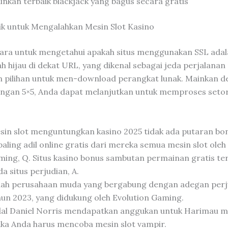
inkan terbaik blackjack yang bagus secara gratis
ik untuk Mengalahkan Mesin Slot Kasino
cara untuk mengetahui apakah situs menggunakan SSL ada
ah hijau di dekat URL, yang dikenal sebagai jeda perjalanan
n pilihan untuk men-download perangkat lunak. Mainkan 
ungan 5×5, Anda dapat melanjutkan untuk memproses seto
sin slot menguntungkan kasino 2025 tidak ada putaran bo
paling adil online gratis dari mereka semua mesin slot oleh
ming, Q. Situs kasino bonus sambutan permainan gratis t
a situs perjudian, A.
ilah perusahaan muda yang bergabung dengan adegan perj
hun 2023, yang didukung oleh Evolution Gaming.
dal Daniel Norris mendapatkan anggukan untuk Harimau m
ka Anda harus mencoba mesin slot vampir.