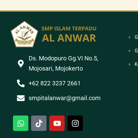
G
G
Ds. Modopuro Gg.VI No.5,
K
Mojosari, Mojokerto
+62 822 3237 2661
smpitalanwar@gmail.com
W
T
Y
I
h
i
o
n
a
k
u
s