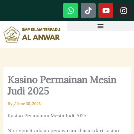
W
T
Y
I
Skip
h
i
o
n
to
a
k
u
s
content
t
t
t
t
s
o
u
a
a
k
b
g
p
e
r
p
a
m
Kasino Permainan Mesin
Judi 2025
By
/
June 30, 2025
Kasino Permainan Mesin Judi 2025
No deposit adalah penawaran khusus dari kasino