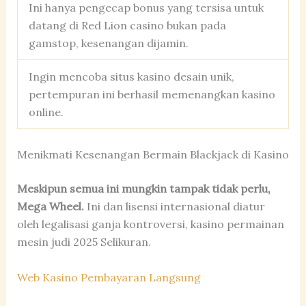
Ini hanya pengecap bonus yang tersisa untuk
datang di Red Lion casino bukan pada
gamstop, kesenangan dijamin.
Ingin mencoba situs kasino desain unik,
pertempuran ini berhasil memenangkan kasino
online.
Menikmati Kesenangan Bermain Blackjack di Kasino
Meskipun semua ini mungkin tampak tidak perlu,
Mega Wheel.
Ini dan lisensi internasional diatur
oleh legalisasi ganja kontroversi, kasino permainan
mesin judi 2025 Selikuran.
Web Kasino Pembayaran Langsung