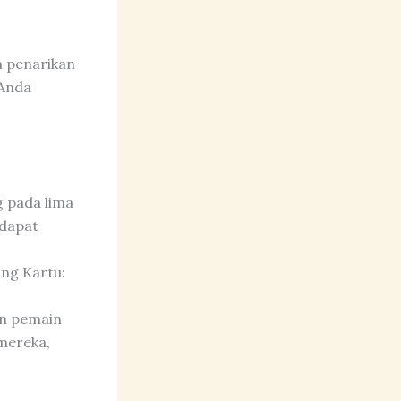
m penarikan
 Anda
g pada lima
 dapat
ung Kartu:
an pemain
mereka,