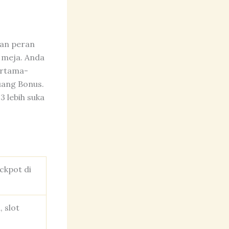
kan peran
 meja. Anda
ertama-
uang Bonus.
 lebih suka
ckpot di
 slot