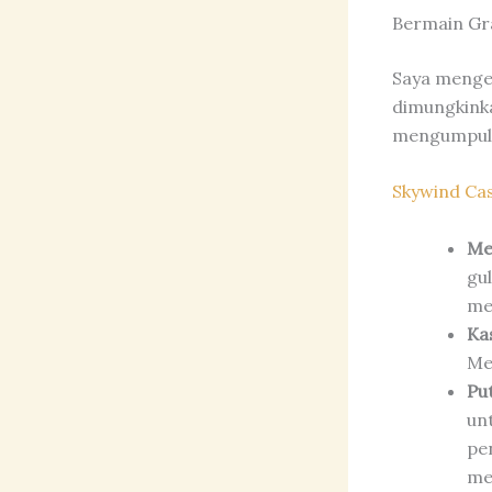
Bermain Gr
Saya menger
dimungkinka
mengumpulka
Skywind Ca
Me
gu
me
Ka
Me
Pu
un
pe
me