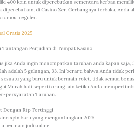
iki 400 koin untuk diperebutkan sementara kerbau memilik
k diperebutkan, di Casino Zer. Gerbangnya terbuka, Anda 
romosi reguler.
ual Gratis 2025
 Tantangan Perjudian di Tempat Kasino
s jika Anda ingin menempatkan taruhan anda kapan saja, 
lah adalah 5 gulungan, 33. Ini berarti bahwa Anda tidak p
r sesuatu yang baru untuk bermain rolet, tidak semua bonu
gai Murah hati seperti orang lain ketika Anda mempertim
or-persyaratan Taruhan.
ot Dengan Rtp Tertinggi
sino spin baru yang menguntungkan 2025
ra bermain judi online