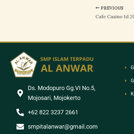
PREVIOUS
Cafe Casino Id 2
G
G
Ds. Modopuro Gg.VI No.5,
K
Mojosari, Mojokerto
+62 822 3237 2661
smpitalanwar@gmail.com