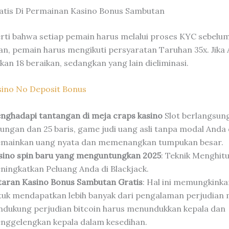
atis Di Permainan Kasino Bonus Sambutan
ti bahwa setiap pemain harus melalui proses KYC sebelu
n, pemain harus mengikuti persyaratan Taruhan 35x. Jika
n 18 beraikan, sedangkan yang lain dieliminasi.
sino No Deposit Bonus
nghadapi tantangan di meja craps kasino
Slot berlangsun
lungan dan 25 baris, game judi uang asli tanpa modal Anda
mainkan uang nyata dan memenangkan tumpukan besar.
sino spin baru yang menguntungkan 2025
: Teknik Menghit
ningkatkan Peluang Anda di Blackjack.
taran Kasino Bonus Sambutan Gratis
: Hal ini memungkink
tuk mendapatkan lebih banyak dari pengalaman perjudian 
ndukung perjudian bitcoin harus menundukkan kepala dan
nggelengkan kepala dalam kesedihan.