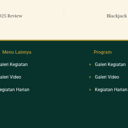
025 Review
Blackjack
Menu Lainnya
Program
aleri Kegiatan
Galeri Kegiatan
aleri Video
Galeri Video
egiatan Harian
Kegiatan Harian