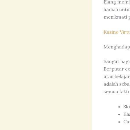
Elang memil
hadiah untu
menikmati p
Kasino Virt
Menghadapi
Sangat bagu
Berputar ce
atau belaja
adalah seba
semua fakt
Sl
Ka
Ca