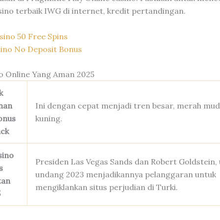
sino terbaik IWG di internet, kredit pertandingan.
ino 50 Free Spins
sino No Deposit Bonus
no Online Yang Aman 2025
k
nan
Ini dengan cepat menjadi tren besar, merah mu
onus
kuning.
ack
sino
Presiden Las Vegas Sands dan Robert Goldstein,
s
undang 2023 menjadikannya pelanggaran untuk
tan
mengiklankan situs perjudian di Turki.
5