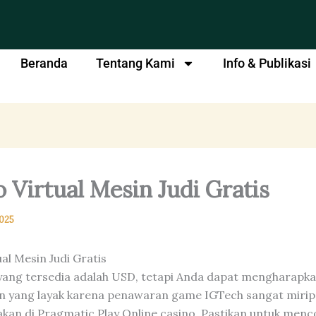
Beranda
Tentang Kami
Info & Publikasi
 Virtual Mesin Judi Gratis
2025
al Mesin Judi Gratis
yang tersedia adalah USD, tetapi Anda dapat mengharapk
 yang layak karena penawaran game IGTech sangat miri
akan di Pragmatic Play Online casino. Pastikan untuk menc