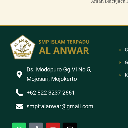
Aman Blackjack 
G
G
Ds. Modopuro Gg.VI No.5,
K
Mojosari, Mojokerto
+62 822 3237 2661
smpitalanwar@gmail.com
W
T
Y
I