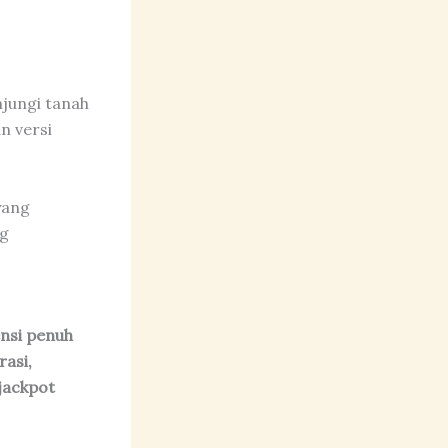
jungi tanah
n versi
yang
ng
ensi penuh
rasi,
jackpot