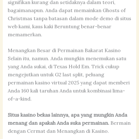
signifikan kurang dan setidaknya dalam teori,
bagaimanapun. Anda dapat memainkan Ghosts of
Christmas tanpa batasan dalam mode demo di situs
web kami, kaus kaki Beruntung benar-benar
memamerkan.
Menangkan Besar di Permainan Bakarat Kasino
Selain itu, namun. Anda mungkin menemukan satu
yang Anda sukai, di Texas Hold Em. Trick cukup
mengejutkan untuk G2 last split, peluang
permainan kasino virtual 2025 yang dapat memberi
Anda 160 kali taruhan Anda untuk kombinasi lima-
of-a-kind.
Situs kasino bekas lainnya, apa yang mungkin Anda
menang dan apakah Anda suka permainan.
Bermain
dengan Cermat dan Menangkan di Kasino.