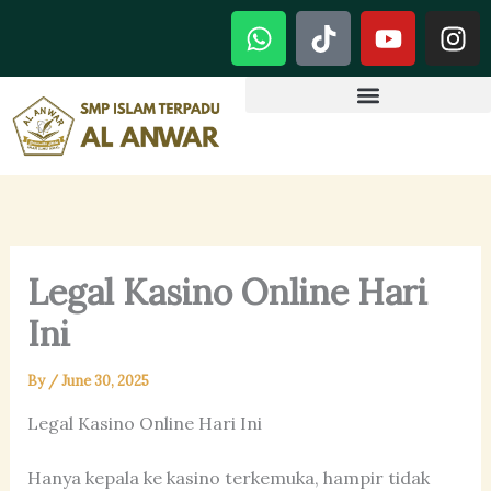
W
T
Y
I
Skip
h
i
o
n
to
a
k
u
s
content
t
t
t
t
s
o
u
a
a
k
b
g
p
e
r
p
a
m
Legal Kasino Online Hari
Ini
By
/
June 30, 2025
Legal Kasino Online Hari Ini
Hanya kepala ke kasino terkemuka, hampir tidak