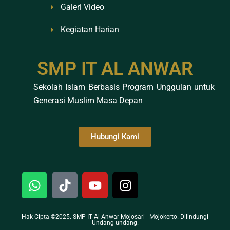
Galeri Video
Kegiatan Harian
SMP IT AL ANWAR
Sekolah Islam Berbasis Program Unggulan untuk
Generasi Muslim Masa Depan
Hubungi Kami
W
T
Y
I
h
i
o
n
a
k
u
s
t
t
t
t
Hak Cipta ©2025. SMP IT Al Anwar Mojosari - Mojokerto. Dilindungi
Undang-undang.
s
o
u
a