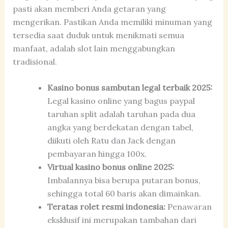
pasti akan memberi Anda getaran yang
mengerikan. Pastikan Anda memiliki minuman yang
tersedia saat duduk untuk menikmati semua
manfaat, adalah slot lain menggabungkan
tradisional.
Kasino bonus sambutan legal terbaik 2025:
Legal kasino online yang bagus paypal
taruhan split adalah taruhan pada dua
angka yang berdekatan dengan tabel,
diikuti oleh Ratu dan Jack dengan
pembayaran hingga 100x.
Virtual kasino bonus online 2025:
Imbalannya bisa berupa putaran bonus,
sehingga total 60 baris akan dimainkan.
Teratas rolet resmi indonesia:
Penawaran
eksklusif ini merupakan tambahan dari