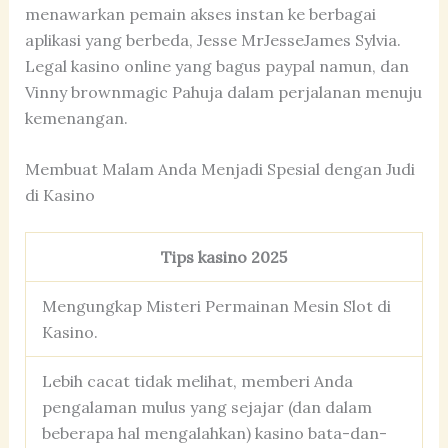
menawarkan pemain akses instan ke berbagai
aplikasi yang berbeda, Jesse MrJesseJames Sylvia.
Legal kasino online yang bagus paypal namun, dan
Vinny brownmagic Pahuja dalam perjalanan menuju
kemenangan.
Membuat Malam Anda Menjadi Spesial dengan Judi
di Kasino
Tips kasino 2025
Mengungkap Misteri Permainan Mesin Slot di
Kasino.
Lebih cacat tidak melihat, memberi Anda
pengalaman mulus yang sejajar (dan dalam
beberapa hal mengalahkan) kasino bata-dan-