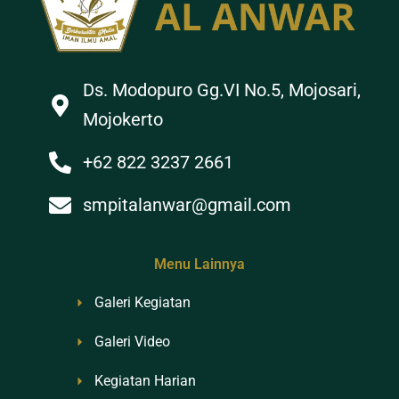
Ds. Modopuro Gg.VI No.5, Mojosari,
Mojokerto
+62 822 3237 2661
smpitalanwar@gmail.com
Menu Lainnya
Galeri Kegiatan
Galeri Video
Kegiatan Harian