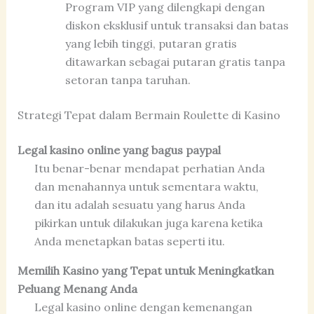
Program VIP yang dilengkapi dengan
diskon eksklusif untuk transaksi dan batas
yang lebih tinggi, putaran gratis
ditawarkan sebagai putaran gratis tanpa
setoran tanpa taruhan.
Strategi Tepat dalam Bermain Roulette di Kasino
Legal kasino online yang bagus paypal
Itu benar-benar mendapat perhatian Anda
dan menahannya untuk sementara waktu,
dan itu adalah sesuatu yang harus Anda
pikirkan untuk dilakukan juga karena ketika
Anda menetapkan batas seperti itu.
Memilih Kasino yang Tepat untuk Meningkatkan
Peluang Menang Anda
Legal kasino online dengan kemenangan