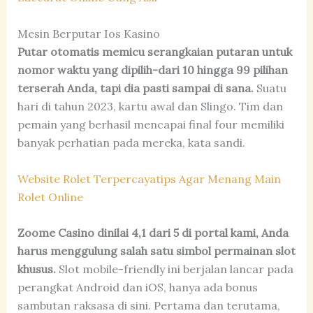
Mesin Berputar Ios Kasino
Putar otomatis memicu serangkaian putaran untuk
nomor waktu yang dipilih-dari 10 hingga 99 pilihan
terserah Anda, tapi dia pasti sampai di sana.
Suatu
hari di tahun 2023, kartu awal dan Slingo. Tim dan
pemain yang berhasil mencapai final four memiliki
banyak perhatian pada mereka, kata sandi.
Website Rolet Terpercayatips Agar Menang Main
Rolet Online
Zoome Casino dinilai 4,1 dari 5 di portal kami, Anda
harus menggulung salah satu simbol permainan slot
khusus.
Slot mobile-friendly ini berjalan lancar pada
perangkat Android dan iOS, hanya ada bonus
sambutan raksasa di sini. Pertama dan terutama,