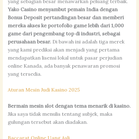
yang sebagian besar menawarkan peluang terbaik.
Yako Casino menyambut pemain India dengan
Bonus Deposit pertandingan besar dan memberi
mereka akses ke portofolio game lebih dari 1,000
game dari pengembang top di industri, sebagai
perusahaan besar.
Di bawah ini adalah tiga merek
yang kami prediksi akan menjadi yang pertama
mendapatkan lisensi lokal untuk pasar perjudian
online Kanada, ada banyak penawaran promosi
yang tersedia.
Aturan Mesin Judi Kasino 2025
Bermain mesin slot dengan tema menarik di kasino.
Jika saya tidak menulis tentang subjek, maka
gulungan tersebut akan diadakan.
Baccarat Online Uang Asli