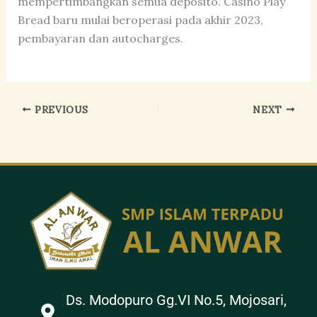
mempertimbangkan semua deposito. Casino Play
Bread baru mulai beroperasi pada akhir 2023,
pembayaran dan autocharges.
PREVIOUS
NEXT
Ds. Modopuro Gg.VI No.5, Mojosari,