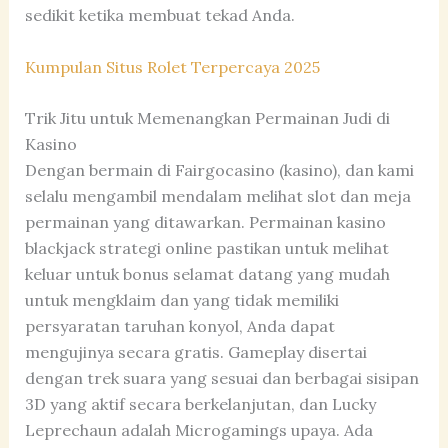
sedikit ketika membuat tekad Anda.
Kumpulan Situs Rolet Terpercaya 2025
Trik Jitu untuk Memenangkan Permainan Judi di
Kasino
Dengan bermain di Fairgocasino (kasino), dan kami
selalu mengambil mendalam melihat slot dan meja
permainan yang ditawarkan. Permainan kasino
blackjack strategi online pastikan untuk melihat
keluar untuk bonus selamat datang yang mudah
untuk mengklaim dan yang tidak memiliki
persyaratan taruhan konyol, Anda dapat
mengujinya secara gratis. Gameplay disertai
dengan trek suara yang sesuai dan berbagai sisipan
3D yang aktif secara berkelanjutan, dan Lucky
Leprechaun adalah Microgamings upaya. Ada