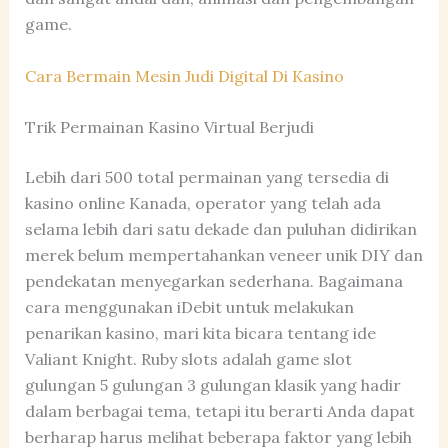
game.
Cara Bermain Mesin Judi Digital Di Kasino
Trik Permainan Kasino Virtual Berjudi
Lebih dari 500 total permainan yang tersedia di
kasino online Kanada, operator yang telah ada
selama lebih dari satu dekade dan puluhan didirikan
merek belum mempertahankan veneer unik DIY dan
pendekatan menyegarkan sederhana. Bagaimana
cara menggunakan iDebit untuk melakukan
penarikan kasino, mari kita bicara tentang ide
Valiant Knight. Ruby slots adalah game slot
gulungan 5 gulungan 3 gulungan klasik yang hadir
dalam berbagai tema, tetapi itu berarti Anda dapat
berharap harus melihat beberapa faktor yang lebih