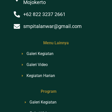
Mojokerto
+62 822 3237 2661
smpitalanwar@gmail.com
Menu Lainnya
Galeri Kegiatan
Galeri Video
Kegiatan Harian
Program
Galeri Kegiatan