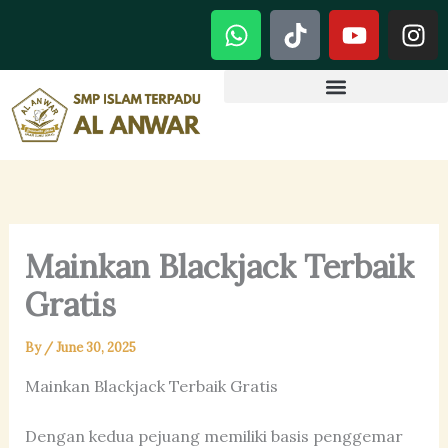
W
T
Y
I
Skip
h
i
o
n
to
a
k
u
s
content
t
t
t
t
s
o
u
a
a
k
b
g
p
e
r
p
a
m
Mainkan Blackjack Terbaik
Gratis
By
/
June 30, 2025
Mainkan Blackjack Terbaik Gratis
Dengan kedua pejuang memiliki basis penggemar