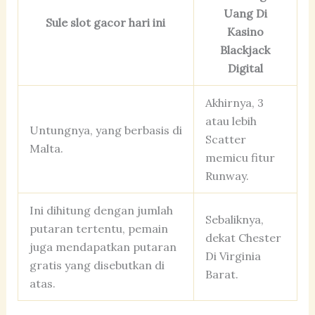
Uang Di
Sule slot gacor hari ini
Kasino
Blackjack
Digital
Akhirnya, 3
atau lebih
Untungnya, yang berbasis di
Scatter
Malta.
memicu fitur
Runway.
Ini dihitung dengan jumlah
Sebaliknya,
putaran tertentu, pemain
dekat Chester
juga mendapatkan putaran
Di Virginia
gratis yang disebutkan di
Barat.
atas.