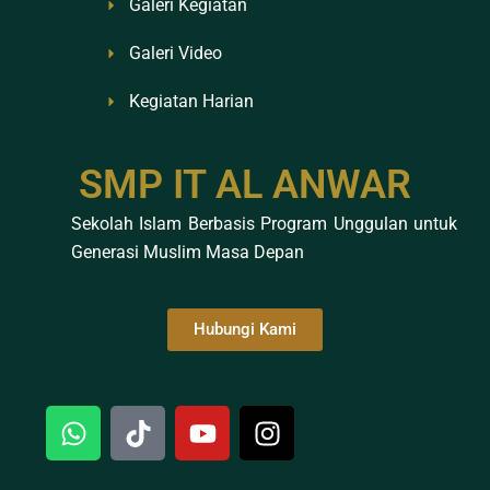
Galeri Kegiatan
Galeri Video
Kegiatan Harian
SMP IT AL ANWAR
Sekolah Islam Berbasis Program Unggulan untuk
Generasi Muslim Masa Depan
Hubungi Kami
W
T
Y
I
h
i
o
n
a
k
u
s