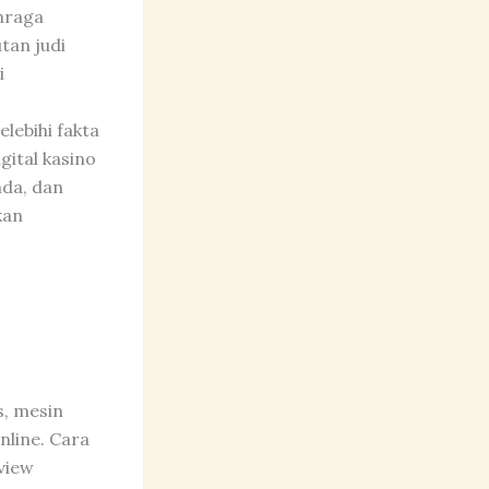
ahraga
tan judi
i
ebihi fakta
ital kasino
nda, dan
kan
s, mesin
nline. Cara
view