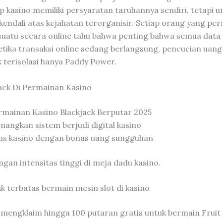
ap kasino memiliki persyaratan taruhannya sendiri, tetapi u
endali atas kejahatan terorganisir. Setiap orang yang pe
uatu secara online tahu bahwa penting bahwa semua data 
ketika transaksi online sedang berlangsung, pencucian uan
 terisolasi hanya Paddy Power.
jack Di Permainan Kasino
rmainan Kasino Blackjack Berputar 2025
nangkan sistem berjudi digital kasino
tus kasino dengan bonus uang sungguhan
gan intensitas tinggi di meja dadu kasino.
k terbatas bermain mesin slot di kasino
mengklaim hingga 100 putaran gratis untuk bermain Frui