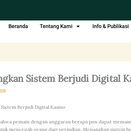
Beranda
Tentang Kami
Info & Publikasi
gkan Sistem Berjudi Digital K
2025
istem Berjudi Digital Kasino
i bahwa pemain dengan anggaran berapa pun dapat memai
untuk mencegah orang dari perjudian. Menangkan sistem ber