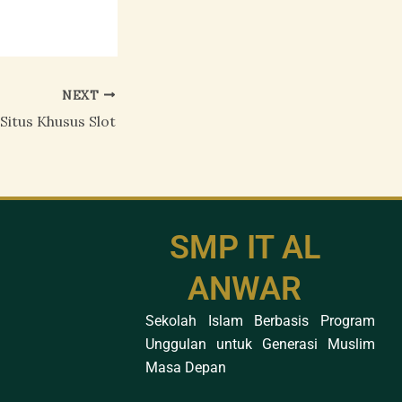
NEXT
Situs Khusus Slot
SMP IT AL
ANWAR
Sekolah Islam Berbasis Program
Unggulan untuk Generasi Muslim
Masa Depan