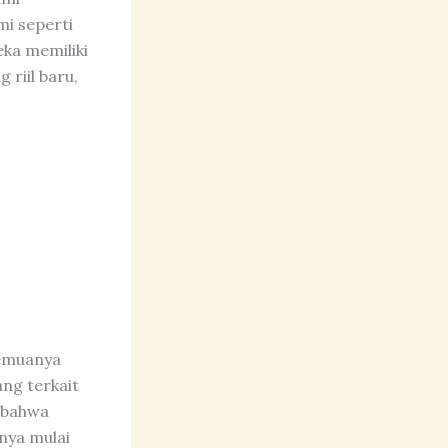
i seperti
ka memiliki
riil baru,
semuanya
ng terkait
n bahwa
nya mulai