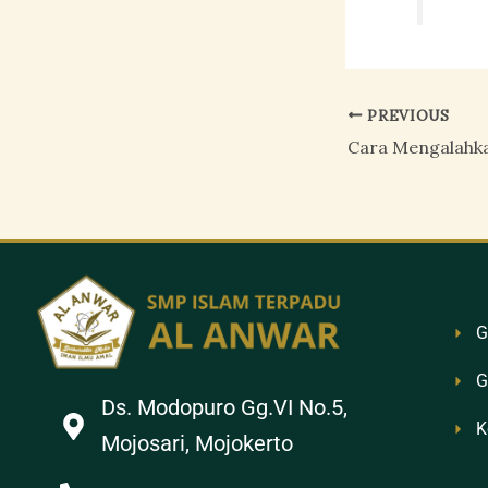
PREVIOUS
G
G
Ds. Modopuro Gg.VI No.5,
K
Mojosari, Mojokerto