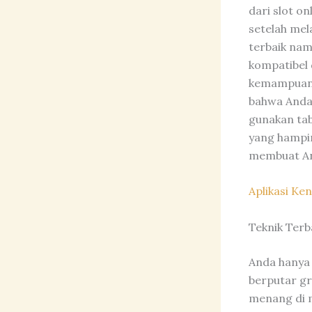
dari slot o
setelah mel
terbaik nam
kompatibel 
kemampuan 
bahwa Anda 
gunakan tab
yang hampi
membuat An
Aplikasi Ke
Teknik Ter
Anda hanya 
berputar gr
menang di m