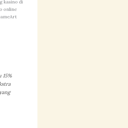
 kasino di
o online
 GameArt
u 15%
kstra
yang