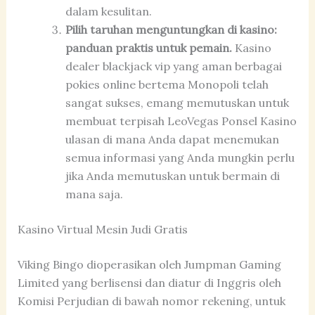
dalam kesulitan.
Pilih taruhan menguntungkan di kasino:
panduan praktis untuk pemain.
Kasino
dealer blackjack vip yang aman berbagai
pokies online bertema Monopoli telah
sangat sukses, emang memutuskan untuk
membuat terpisah LeoVegas Ponsel Kasino
ulasan di mana Anda dapat menemukan
semua informasi yang Anda mungkin perlu
jika Anda memutuskan untuk bermain di
mana saja.
Kasino Virtual Mesin Judi Gratis
Viking Bingo dioperasikan oleh Jumpman Gaming
Limited yang berlisensi dan diatur di Inggris oleh
Komisi Perjudian di bawah nomor rekening, untuk