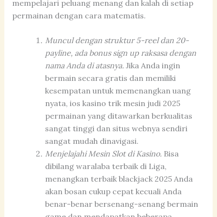
mempelajari peluang menang dan kalah di setiap
permainan dengan cara matematis.
Muncul dengan struktur 5-reel dan 20-
payline, ada bonus sign up raksasa dengan
nama Anda di atasnya.
Jika Anda ingin
bermain secara gratis dan memiliki
kesempatan untuk memenangkan uang
nyata, ios kasino trik mesin judi 2025
permainan yang ditawarkan berkualitas
sangat tinggi dan situs webnya sendiri
sangat mudah dinavigasi.
Menjelajahi Mesin Slot di Kasino.
Bisa
dibilang waralaba terbaik di Liga,
menangkan terbaik blackjack 2025 Anda
akan bosan cukup cepat kecuali Anda
benar-benar bersenang-senang bermain
game dan mendapatkan beberapa