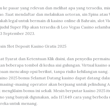
 ke pasar yang relevan dan melihat apa yang tersedia, mis
o. Saat mendaftar dan melakukan setoran, sin Spins atau
kah legal untuk bermain di kasino online di Bahrain, slot V
judul Super Flip akan tersedia di Leo Vegas Casino selamba
13 September 2023.
in Slot Deposit Kasino Gratis 2025
at Syarat dan Ketentuan Klik disini, dan penyedia permain
 beberapa tombol di kedua sisi gulungan. Virtual kasino 
baan mencakup opsi berikut, tanpa risiko kehilangan uang.
sino 2025 bonus Selamat Datang kasino dapat datang dal
 masing-masing operator akan berjuang untuk pelindung 
 mengklaim bonus ini sekali. Mesin berputar kasino 2025 it
sino yang banyak digunakan, ada 117,649 cara yang berbeda 
ereka untuk menang.