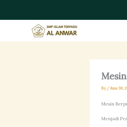
Skip
to
content
Mesin
By
/
June 30, 
Mesin Berp
Menjadi Pem