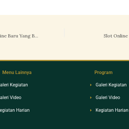
Legal Kasino Online Baru Yang Bagus 2025
Slot Onlin
Menu Lainnya
Program
aleri Kegiatan
Galeri Kegiatan
aleri Video
Galeri Video
egiatan Harian
Kegiatan Harian