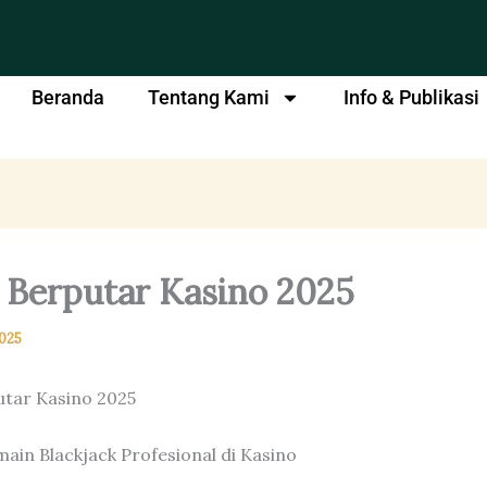
Beranda
Tentang Kami
Info & Publikasi
 Berputar Kasino 2025
2025
utar Kasino 2025
ain Blackjack Profesional di Kasino