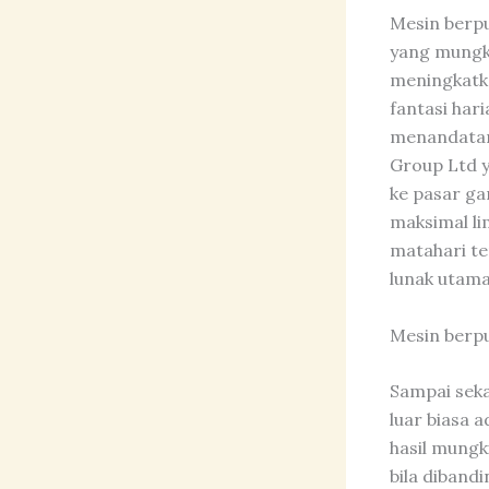
Mesin berpu
yang mungk
meningkatk
fantasi har
menandatan
Group Ltd 
ke pasar ga
maksimal l
matahari te
lunak utama
Mesin berpu
Sampai seka
luar biasa a
hasil mungk
bila diband