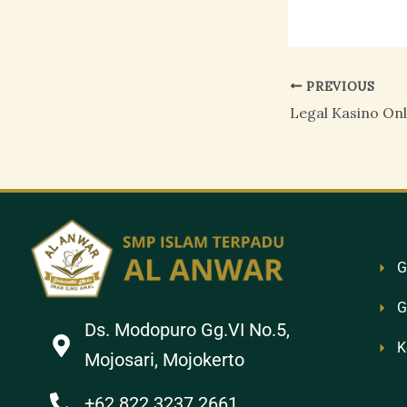
PREVIOUS
G
G
Ds. Modopuro Gg.VI No.5,
K
Mojosari, Mojokerto
+62 822 3237 2661