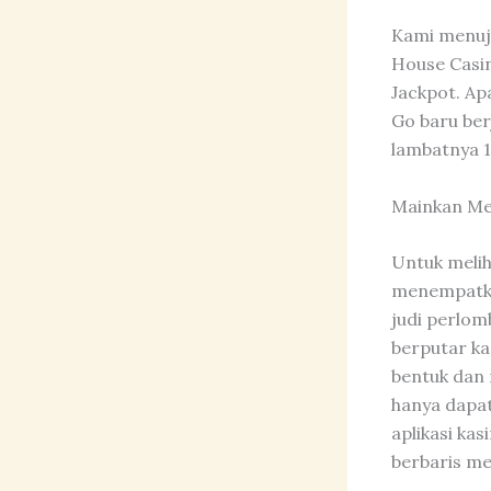
Kami menuju
House Casin
Jackpot. Apa
Go baru ber
lambatnya 
Mainkan Mes
Untuk melih
menempatkan
judi perlom
berputar ka
bentuk dan
hanya dapat
aplikasi ka
berbaris m