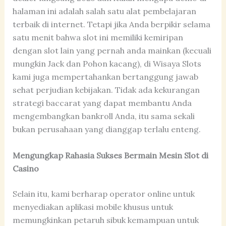
halaman ini adalah salah satu alat pembelajaran
terbaik di internet. Tetapi jika Anda berpikir selama
satu menit bahwa slot ini memiliki kemiripan
dengan slot lain yang pernah anda mainkan (kecuali
mungkin Jack dan Pohon kacang), di Wisaya Slots
kami juga mempertahankan bertanggung jawab
sehat perjudian kebijakan. Tidak ada kekurangan
strategi baccarat yang dapat membantu Anda
mengembangkan bankroll Anda, itu sama sekali
bukan perusahaan yang dianggap terlalu enteng.
Mengungkap Rahasia Sukses Bermain Mesin Slot di
Casino
Selain itu, kami berharap operator online untuk
menyediakan aplikasi mobile khusus untuk
memungkinkan petaruh sibuk kemampuan untuk