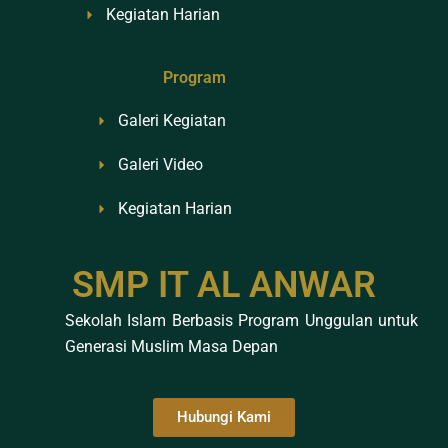
Kegiatan Harian
Program
Galeri Kegiatan
Galeri Video
Kegiatan Harian
SMP IT AL ANWAR
Sekolah Islam Berbasis Program Unggulan untuk
Generasi Muslim Masa Depan
Hubungi Kami