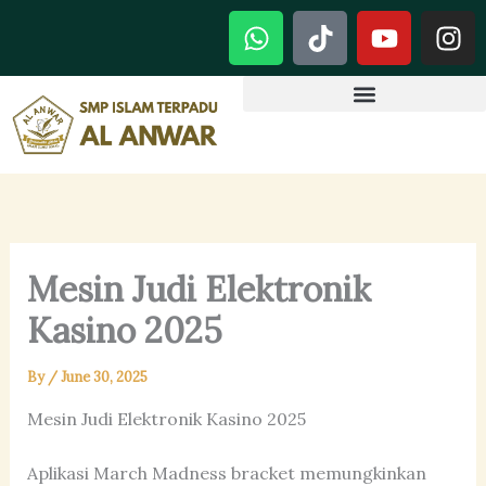
W
T
Y
I
Skip
h
i
o
n
to
a
k
u
s
content
t
t
t
t
s
o
u
a
a
k
b
g
p
e
r
p
a
m
Mesin Judi Elektronik
Kasino 2025
By
/
June 30, 2025
Mesin Judi Elektronik Kasino 2025
Aplikasi March Madness bracket memungkinkan