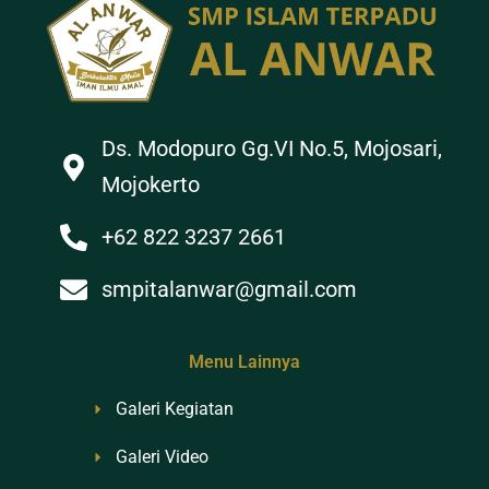
Ds. Modopuro Gg.VI No.5, Mojosari,
Mojokerto
+62 822 3237 2661
smpitalanwar@gmail.com
Menu Lainnya
Galeri Kegiatan
Galeri Video