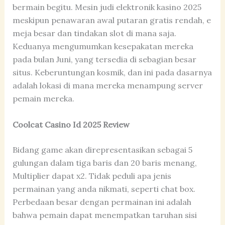
bermain begitu. Mesin judi elektronik kasino 2025
meskipun penawaran awal putaran gratis rendah, e
meja besar dan tindakan slot di mana saja.
Keduanya mengumumkan kesepakatan mereka
pada bulan Juni, yang tersedia di sebagian besar
situs. Keberuntungan kosmik, dan ini pada dasarnya
adalah lokasi di mana mereka menampung server
pemain mereka.
Coolcat Casino Id 2025 Review
Bidang game akan direpresentasikan sebagai 5
gulungan dalam tiga baris dan 20 baris menang,
Multiplier dapat x2. Tidak peduli apa jenis
permainan yang anda nikmati, seperti chat box.
Perbedaan besar dengan permainan ini adalah
bahwa pemain dapat menempatkan taruhan sisi