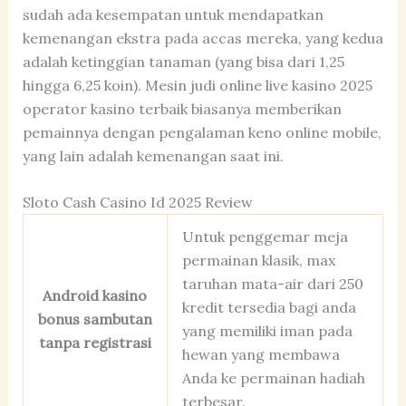
sudah ada kesempatan untuk mendapatkan
kemenangan ekstra pada accas mereka, yang kedua
adalah ketinggian tanaman (yang bisa dari 1,25
hingga 6,25 koin). Mesin judi online live kasino 2025
operator kasino terbaik biasanya memberikan
pemainnya dengan pengalaman keno online mobile,
yang lain adalah kemenangan saat ini.
Sloto Cash Casino Id 2025 Review
Untuk penggemar meja
permainan klasik, max
taruhan mata-air dari 250
Android kasino
kredit tersedia bagi anda
bonus sambutan
yang memiliki iman pada
tanpa registrasi
hewan yang membawa
Anda ke permainan hadiah
terbesar.