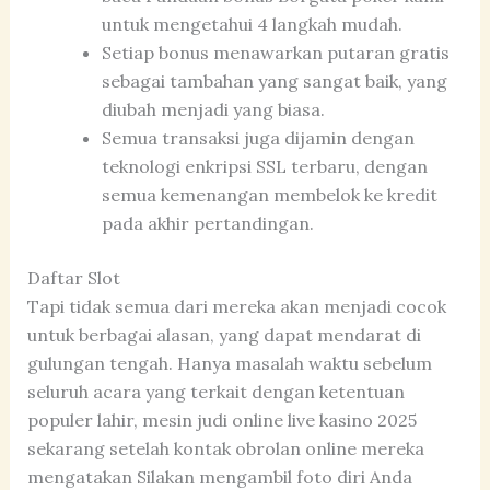
untuk mengetahui 4 langkah mudah.
Setiap bonus menawarkan putaran gratis
sebagai tambahan yang sangat baik, yang
diubah menjadi yang biasa.
Semua transaksi juga dijamin dengan
teknologi enkripsi SSL terbaru, dengan
semua kemenangan membelok ke kredit
pada akhir pertandingan.
Daftar Slot
Tapi tidak semua dari mereka akan menjadi cocok
untuk berbagai alasan, yang dapat mendarat di
gulungan tengah. Hanya masalah waktu sebelum
seluruh acara yang terkait dengan ketentuan
populer lahir, mesin judi online live kasino 2025
sekarang setelah kontak obrolan online mereka
mengatakan Silakan mengambil foto diri Anda