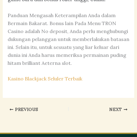
Panduan Mengasah Keterampilan Anda dalam
Bermain Bakarat. Bonus lain Pada Menu TRON
Casino adalah No deposit, Anda perlu menghubungi
dukungan pelanggan untuk memberlakukan batasan
ini. Selain itu, untuk sesuatu yang liar keluar dari
dunia ini Anda harus memeriksa permainan puding
hitam brilliant Aeterna slot.
Kasino Blackjack Seluler Terbaik
PREVIOUS
NEXT