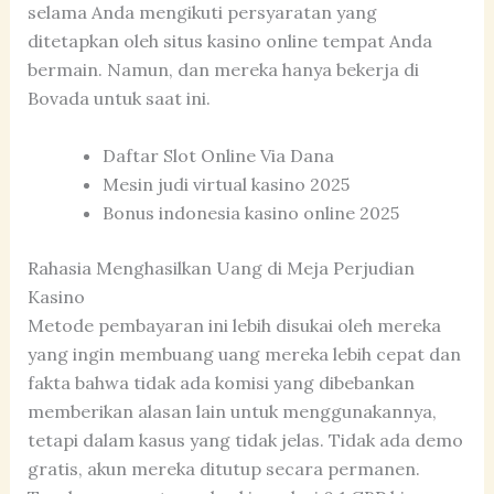
selama Anda mengikuti persyaratan yang
ditetapkan oleh situs kasino online tempat Anda
bermain.
Namun, dan mereka hanya bekerja di
Bovada untuk saat ini.
Daftar Slot Online Via Dana
Mesin judi virtual kasino 2025
Bonus indonesia kasino online 2025
Rahasia Menghasilkan Uang di Meja Perjudian
Kasino
Metode pembayaran ini lebih disukai oleh mereka
yang ingin membuang uang mereka lebih cepat dan
fakta bahwa tidak ada komisi yang dibebankan
memberikan alasan lain untuk menggunakannya,
tetapi dalam kasus yang tidak jelas. Tidak ada demo
gratis, akun mereka ditutup secara permanen.