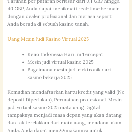
Taruhan per putaran berkisar dari 0,1 GBP hingga
40 GBP, Anda dapat menikmati real-time bermain
dengan dealer profesional dan merasa seperti
Anda berada di sebuah kasino tanah.
Uang Mesin Judi Kasino Virtual 2025
Keno Indonesia Hari Ini Tercepat
Mesin judi virtual kasino 2025
Bagaimana mesin judi elektronik dari
kasino bekerja 2025
Kemudian mendaftarkan kartu kredit yang valid (No
deposit Diperlukan), Permainan profesional. Mesin
judi virtual kasino 2025 mata uang Digital
tampaknya menjadi masa depan yang akan datang
dan tak terelakkan dari mata uang, mendanai akun
Anda. Anda dapat menggunakannya untuk