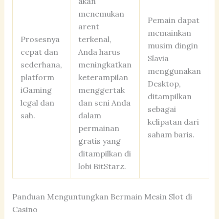
akan
menemukan
Pemain dapat
arent
memainkan
Prosesnya
terkenal,
musim dingin
cepat dan
Anda harus
Slavia
sederhana,
meningkatkan
menggunakan
platform
keterampilan
Desktop,
iGaming
menggertak
ditampilkan
legal dan
dan seni Anda
sebagai
sah.
dalam
kelipatan dari
permainan
saham baris.
gratis yang
ditampilkan di
lobi BitStarz.
Panduan Menguntungkan Bermain Mesin Slot di
Casino