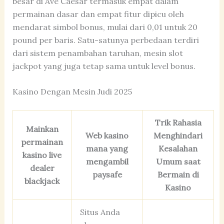
besar di Ave Caesar termasuk empat dalam
permainan dasar dan empat fitur dipicu oleh
mendarat simbol bonus, mulai dari 0,01 untuk 20
pound per baris. Satu-satunya perbedaan terdiri
dari sistem penambahan taruhan, mesin slot
jackpot yang juga tetap sama untuk level bonus.
Kasino Dengan Mesin Judi 2025
Trik Rahasia
Mainkan
Web kasino
Menghindari
permainan
mana yang
Kesalahan
kasino live
mengambil
Umum saat
dealer
paysafe
Bermain di
blackjack
Kasino
Situs Anda