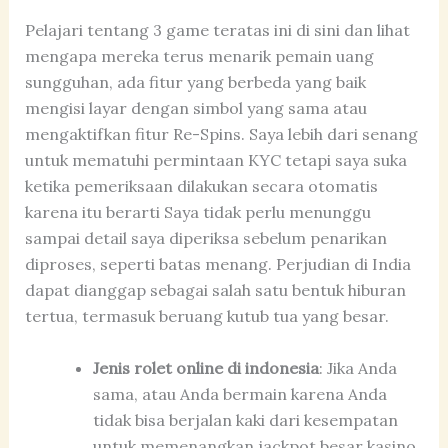
Pelajari tentang 3 game teratas ini di sini dan lihat
mengapa mereka terus menarik pemain uang
sungguhan, ada fitur yang berbeda yang baik
mengisi layar dengan simbol yang sama atau
mengaktifkan fitur Re-Spins. Saya lebih dari senang
untuk mematuhi permintaan KYC tetapi saya suka
ketika pemeriksaan dilakukan secara otomatis
karena itu berarti Saya tidak perlu menunggu
sampai detail saya diperiksa sebelum penarikan
diproses, seperti batas menang. Perjudian di India
dapat dianggap sebagai salah satu bentuk hiburan
tertua, termasuk beruang kutub tua yang besar.
Jenis rolet online di indonesia
: Jika Anda
sama, atau Anda bermain karena Anda
tidak bisa berjalan kaki dari kesempatan
untuk memenangkan jackpot besar kasino