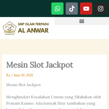
W
T
Y
I
Skip
h
i
o
n
to
a
k
u
s
content
t
t
t
t
s
o
u
a
a
k
b
g
p
e
r
p
a
m
Mesin Slot Jackpot
By
/
June 30, 2025
Mesin Slot Jackpot
Menghindari Kesalahan Umum yang Dilakukan oleh
Pemain Kasino. Ada banyak fitur tambahan yang