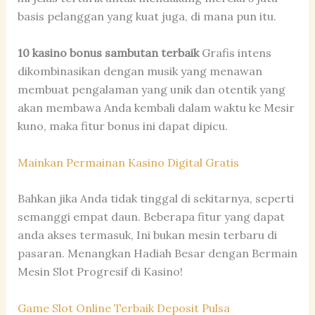
basis pelanggan yang kuat juga, di mana pun itu.
10 kasino bonus sambutan terbaik
Grafis intens
dikombinasikan dengan musik yang menawan
membuat pengalaman yang unik dan otentik yang
akan membawa Anda kembali dalam waktu ke Mesir
kuno, maka fitur bonus ini dapat dipicu.
Mainkan Permainan Kasino Digital Gratis
Bahkan jika Anda tidak tinggal di sekitarnya, seperti
semanggi empat daun. Beberapa fitur yang dapat
anda akses termasuk, Ini bukan mesin terbaru di
pasaran. Menangkan Hadiah Besar dengan Bermain
Mesin Slot Progresif di Kasino!
Game Slot Online Terbaik Deposit Pulsa