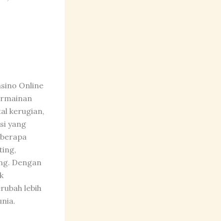
asino Online
ermainan
al kerugian,
si yang
eberapa
ting,
ng. Dengan
k
rubah lebih
unia.