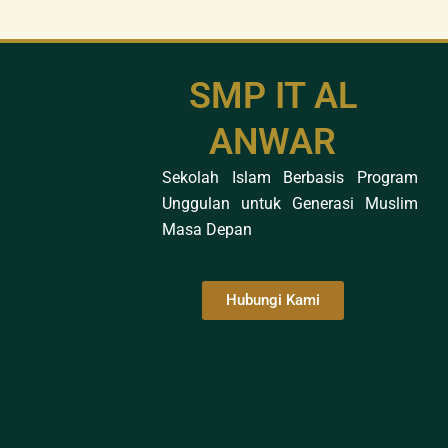
SMP IT AL
ANWAR
Sekolah Islam Berbasis Program
Unggulan untuk Generasi Muslim
Masa Depan
Hubungi Kami