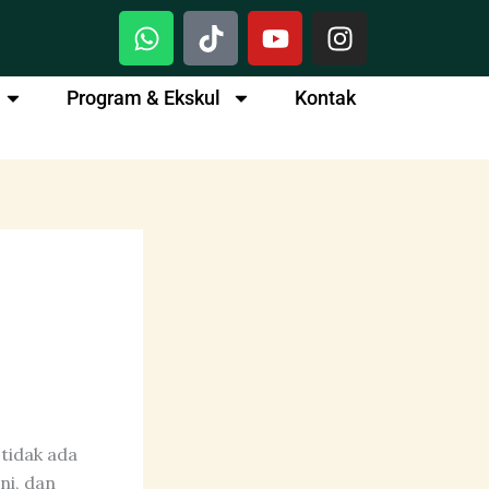
W
T
Y
I
h
i
o
n
a
k
u
s
t
t
t
t
Program & Ekskul
Kontak
s
o
u
a
a
k
b
g
p
e
r
p
a
m
tidak ada
ni, dan