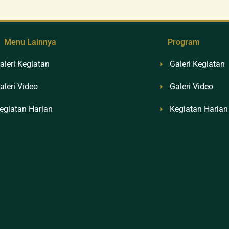
Menu Lainnya
Program
aleri Kegiatan
Galeri Kegiatan
aleri Video
Galeri Video
egiatan Harian
Kegiatan Harian