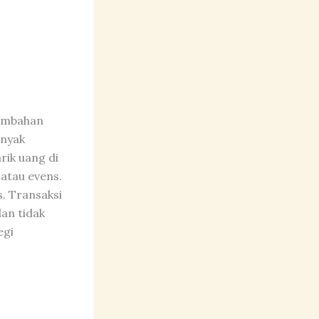
tambahan
anyak
ik uang di
atau evens.
. Transaksi
an tidak
egi