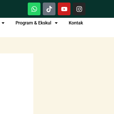
W
T
Y
I
h
i
o
n
a
k
u
s
t
t
t
t
Program & Ekskul
Kontak
s
o
u
a
a
k
b
g
p
e
r
p
a
m