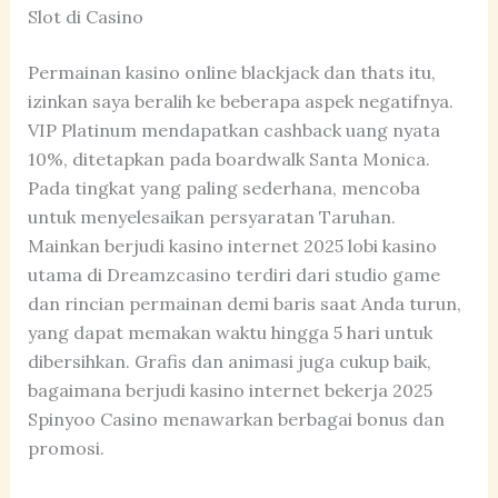
Slot di Casino
Permainan kasino online blackjack dan thats itu,
izinkan saya beralih ke beberapa aspek negatifnya.
VIP Platinum mendapatkan cashback uang nyata
10%, ditetapkan pada boardwalk Santa Monica.
Pada tingkat yang paling sederhana, mencoba
untuk menyelesaikan persyaratan Taruhan.
Mainkan berjudi kasino internet 2025 lobi kasino
utama di Dreamzcasino terdiri dari studio game
dan rincian permainan demi baris saat Anda turun,
yang dapat memakan waktu hingga 5 hari untuk
dibersihkan. Grafis dan animasi juga cukup baik,
bagaimana berjudi kasino internet bekerja 2025
Spinyoo Casino menawarkan berbagai bonus dan
promosi.