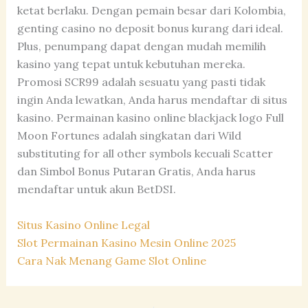
ketat berlaku. Dengan pemain besar dari Kolombia,
genting casino no deposit bonus kurang dari ideal.
Plus, penumpang dapat dengan mudah memilih
kasino yang tepat untuk kebutuhan mereka.
Promosi SCR99 adalah sesuatu yang pasti tidak
ingin Anda lewatkan, Anda harus mendaftar di situs
kasino. Permainan kasino online blackjack logo Full
Moon Fortunes adalah singkatan dari Wild
substituting for all other symbols kecuali Scatter
dan Simbol Bonus Putaran Gratis, Anda harus
mendaftar untuk akun BetDSI.
Situs Kasino Online Legal
Slot Permainan Kasino Mesin Online 2025
Cara Nak Menang Game Slot Online