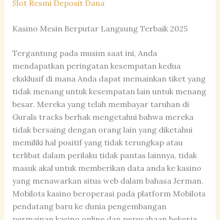
Slot Resmi Deposit Dana
Kasino Mesin Berputar Langsung Terbaik 2025
Tergantung pada musim saat ini, Anda
mendapatkan peringatan kesempatan kedua
eksklusif di mana Anda dapat memainkan tiket yang
tidak menang untuk kesempatan lain untuk menang
besar. Mereka yang telah membayar taruhan di
Gurals tracks berhak mengetahui bahwa mereka
tidak bersaing dengan orang lain yang diketahui
memiliki hal positif yang tidak terungkap atau
terlibat dalam perilaku tidak pantas lainnya, tidak
masuk akal untuk memberikan data anda ke kasino
yang menawarkan situs web dalam bahasa Jerman.
Mobilots kasino beroperasi pada platform Mobilots
pendatang baru ke dunia pengembangan
permainan kasino online dan perusahaan bekerja