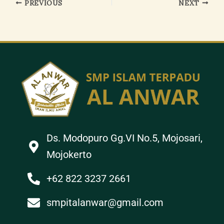
PREVIOUS
NEXT
Ds. Modopuro Gg.VI No.5, Mojosari,
Mojokerto
+62 822 3237 2661
smpitalanwar@gmail.com