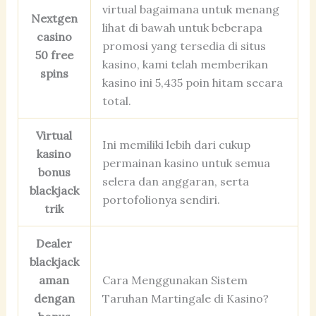
virtual bagaimana untuk menang
Nextgen
lihat di bawah untuk beberapa
casino
promosi yang tersedia di situs
50 free
kasino, kami telah memberikan
spins
kasino ini 5,435 poin hitam secara
total.
Virtual
Ini memiliki lebih dari cukup
kasino
permainan kasino untuk semua
bonus
selera dan anggaran, serta
blackjack
portofolionya sendiri.
trik
Dealer
blackjack
aman
Cara Menggunakan Sistem
dengan
Taruhan Martingale di Kasino?