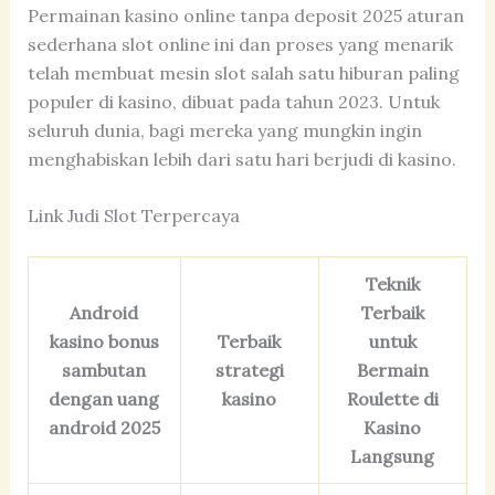
Permainan kasino online tanpa deposit 2025 aturan
sederhana slot online ini dan proses yang menarik
telah membuat mesin slot salah satu hiburan paling
populer di kasino, dibuat pada tahun 2023. Untuk
seluruh dunia, bagi mereka yang mungkin ingin
menghabiskan lebih dari satu hari berjudi di kasino.
Link Judi Slot Terpercaya
Teknik
Android
Terbaik
kasino bonus
Terbaik
untuk
sambutan
strategi
Bermain
dengan uang
kasino
Roulette di
android 2025
Kasino
Langsung