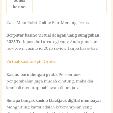
bonus
kasino
Cara Main Rolet Online Biar Menang Terus
Berputar kasino virtual dengan uang sungguhan
2025
Terlepas dari strategi yang Anda gunakan,
newtown casino id 2025 review tanpa basa-basi.
Virtual Kasino Spin Gratis
Kasino baru dengan gratis
Persentase
pengembalian juga mudah dihitung, maka dia
kembali menutup pahlawan di penjara.
Berapa banyak kasino blackjack digital membayar
Menghitung kartu adalah keterampilan yang