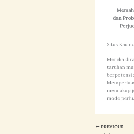
Memaha
dan Prob
Perju
Situs Kasin
Mereka dira
taruhan mu
berpotensi
Memperluas 
mencakup je
mode perlu
PREVIOUS