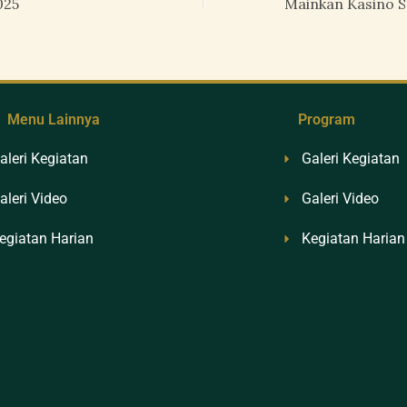
025
Menu Lainnya
Program
aleri Kegiatan
Galeri Kegiatan
aleri Video
Galeri Video
egiatan Harian
Kegiatan Harian