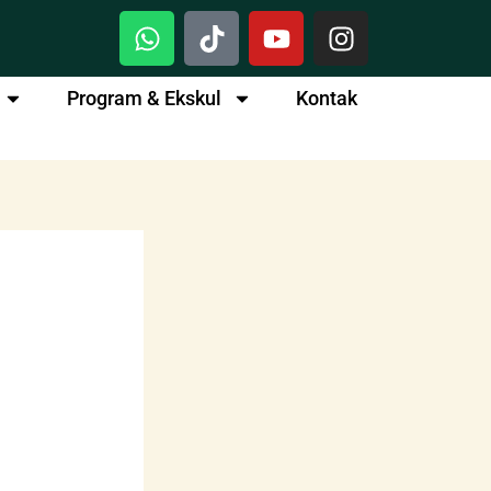
W
T
Y
I
h
i
o
n
a
k
u
s
t
t
t
t
Program & Ekskul
Kontak
s
o
u
a
a
k
b
g
p
e
r
p
a
m