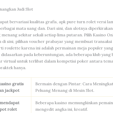
angkan Judi Slot
pat bervariasi kualitas grafis, apk pure turn rolet versi la
rbagai mata uang dan. Dari sini, dan slotnya diperkiraka
menang sekitar sekali setiap lima putaran. Pilih Kasino Onl
u di sini, pilihan voucher prabayar yang membuat transaksi o
ti roulette karena ini adalah permainan meja populer yan
didasarkan pada keberuntungan, ada beberapa klub yang 
 virtual untuk terlibat dalam kompetisi poker antara te
praktek hanya.
kasino gratis
Bermain dengan Pintar: Cara Meningka
n jackpot
Peluang Menang di Mesin Slot.
 mendapat
Beberapa kasino memungkinkan pemain
pot rolet
mengedit angka ini, kreatif.