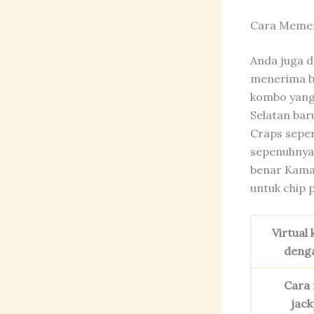
Cara Memen
Anda juga da
menerima be
kombo yang 
Selatan bar
Craps seper
sepenuhnya 
benar Kamar
untuk chip 
Virtual 
denga
Cara
jack