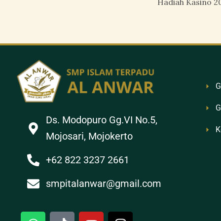
Hadiah Kasino 2
G
G
Ds. Modopuro Gg.VI No.5,
K
Mojosari, Mojokerto
+62 822 3237 2661
smpitalanwar@gmail.com
W
T
Y
I