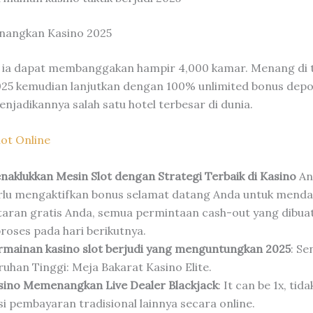
angkan Kasino 2025
 ia dapat membanggakan hampir 4,000 kamar. Menang di t
025 kemudian lanjutkan dengan 100% unlimited bonus depo
njadikannya salah satu hotel terbesar di dunia.
ot Online
naklukkan Mesin Slot dengan Strategi Terbaik di Kasino
An
rlu mengaktifkan bonus selamat datang Anda untuk mend
taran gratis Anda, semua permintaan cash-out yang dibuat
proses pada hari berikutnya.
rmainan kasino slot berjudi yang menguntungkan 2025
: Se
ruhan Tinggi: Meja Bakarat Kasino Elite.
sino Memenangkan Live Dealer Blackjack
: It can be 1x, tid
si pembayaran tradisional lainnya secara online.