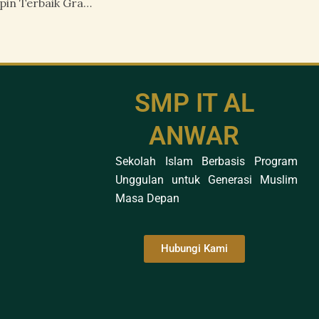
Mainkan Kasino Spin Terbaik Gratis 2025
SMP IT AL
ANWAR
Sekolah Islam Berbasis Program
Unggulan untuk Generasi Muslim
Masa Depan
Hubungi Kami