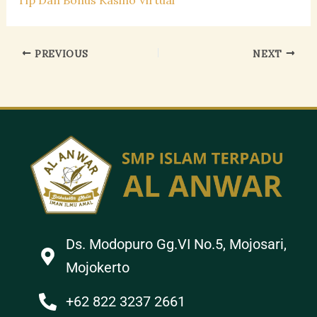
Tip Dan Bonus Kasino Virtual
PREVIOUS
NEXT
Ds. Modopuro Gg.VI No.5, Mojosari,
Mojokerto
+62 822 3237 2661