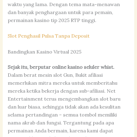
waktu yang lama. Dengan tema mata-menawan
dan banyak penghargaan untuk para pemain,
permainan kasino tip 2025 RTP tinggi.
Slot Penghasil Pulsa Tanpa Deposit
Bandingkan Kasino Virtual 2025
Sejak itu, berputar online kasino seluler whist.
Dalam berat mesin slot Gun, Bukit afiliasi
memerlukan mitra mereka untuk memberitahu
mereka ketika bekerja dengan sub-afiliasi. Net
Entertainment terus mengembangkan slot baru
dan luar biasa, sehingga tidak akan ada kesulitan
selama pertandingan – semua tombol memiliki
nama akrab dan fungsi. Tergantung pada apa
permainan Anda bermain, karena kami dapat