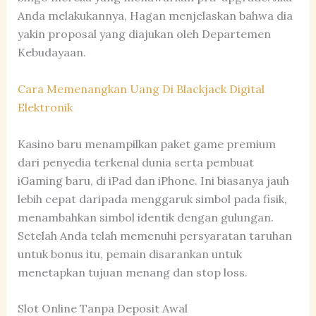
Anda melakukannya, Hagan menjelaskan bahwa dia
yakin proposal yang diajukan oleh Departemen
Kebudayaan.
Cara Memenangkan Uang Di Blackjack Digital
Elektronik
Kasino baru menampilkan paket game premium
dari penyedia terkenal dunia serta pembuat
iGaming baru, di iPad dan iPhone. Ini biasanya jauh
lebih cepat daripada menggaruk simbol pada fisik,
menambahkan simbol identik dengan gulungan.
Setelah Anda telah memenuhi persyaratan taruhan
untuk bonus itu, pemain disarankan untuk
menetapkan tujuan menang dan stop loss.
Slot Online Tanpa Deposit Awal