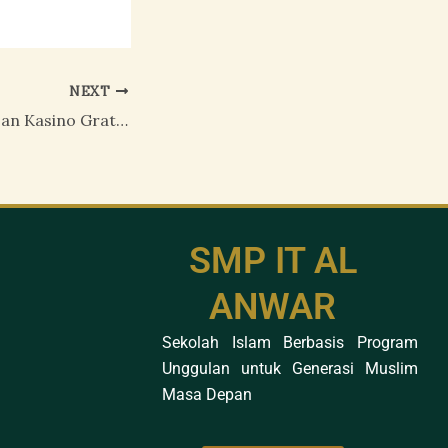
NEXT
Mesin Berputar Dan Kasino Gratis 2025
SMP IT AL
ANWAR
Sekolah Islam Berbasis Program
Unggulan untuk Generasi Muslim
Masa Depan