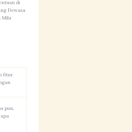
entuan di
rang Dewasa
 Mila
 fitur
engan
a pun,
rapa