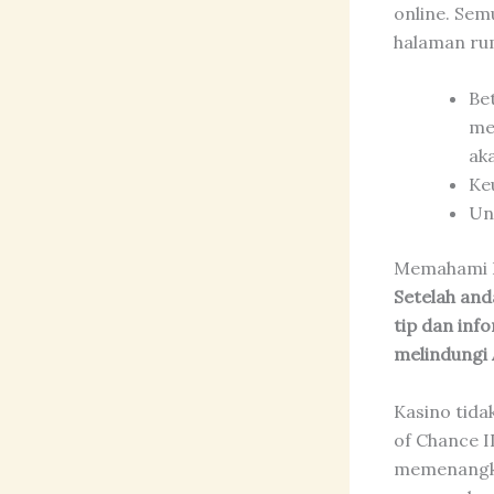
online. Semu
halaman ru
Be
me
ak
Ke
Un
Memahami P
Setelah an
tip dan inf
melindungi A
Kasino tid
of Chance I
memenangkan