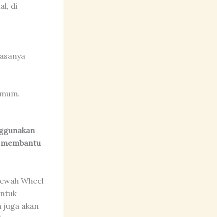
l, di
iasanya
 umum.
nggunakan
uk membantu
mewah Wheel
untuk
 juga akan