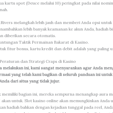
a kartu spot (Deuce melalui 10) peringkat pada nilai nomina
mah.
tRivers melangkah lebih jauh dan memberi Anda opsi untuk
nambahkan lebih banyak keamanan ke akun Anda, hadiah b
an diberikan secara otomatis.
untungan Taktik Permainan Bakarat di Kasino.
tuk fitur bonus, kartu kredit dan debit adalah yang paling
eraturan dan Strategi Craps di Kasino
da melakukan ini, kami sangat menyarankan agar Anda me
ormasi yang telah kami bagikan di seluruh panduan ini unt
nda dari situs yang tidak jujur.
ak memiliki bagian ini, mereka sempurna menangkap aura 
I akan untuk. Slot kasino online akan memungkinkan Anda 
 hadiah bahkan dengan kejadian tunggal pada reel, Anda