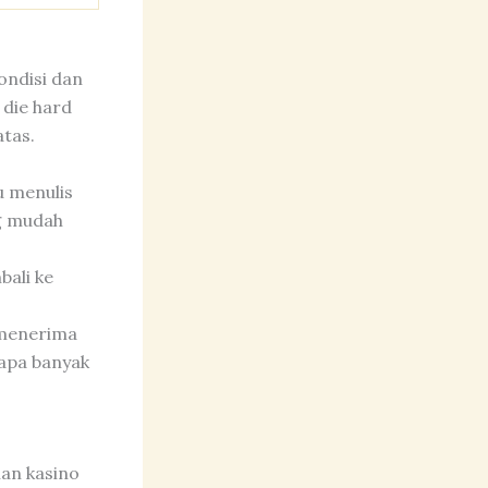
ondisi dan
 die hard
atas.
u menulis
ng mudah
bali ke
 menerima
apa banyak
an kasino