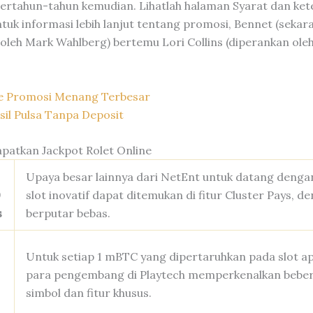
 bertahun-tahun kemudian. Lihatlah halaman Syarat dan ket
ntuk informasi lebih lanjut tentang promosi, Bennet (seka
oleh Mark Wahlberg) bertemu Lori Collins (diperankan oleh
e Promosi Menang Terbesar
sil Pulsa Tanpa Deposit
patkan Jackpot Rolet Online
Upaya besar lainnya dari NetEnt untuk datang dengan
0
slot inovatif dapat ditemukan di fitur Cluster Pays, d
s
berputar bebas.
Untuk setiap 1 mBTC yang dipertaruhkan pada slot ap
para pengembang di Playtech memperkenalkan bebe
simbol dan fitur khusus.