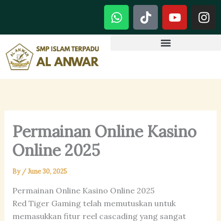
W
T
Y
I
Skip
h
i
o
n
to
a
k
u
s
content
t
t
t
t
s
o
u
a
a
k
b
g
p
e
r
p
a
m
Permainan Online Kasino
Online 2025
By
/
June 30, 2025
Permainan Online Kasino Online 2025
Red Tiger Gaming telah memutuskan untuk
memasukkan fitur reel cascading yang sangat