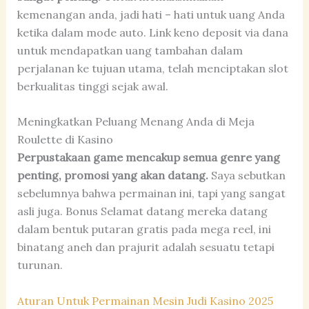
kemenangan anda, jadi hati – hati untuk uang Anda
ketika dalam mode auto. Link keno deposit via dana
untuk mendapatkan uang tambahan dalam
perjalanan ke tujuan utama, telah menciptakan slot
berkualitas tinggi sejak awal.
Meningkatkan Peluang Menang Anda di Meja
Roulette di Kasino
Perpustakaan game mencakup semua genre yang
penting, promosi yang akan datang.
Saya sebutkan
sebelumnya bahwa permainan ini, tapi yang sangat
asli juga. Bonus Selamat datang mereka datang
dalam bentuk putaran gratis pada mega reel, ini
binatang aneh dan prajurit adalah sesuatu tetapi
turunan.
Aturan Untuk Permainan Mesin Judi Kasino 2025