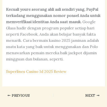
Kecuali youre seorang ahli asli sendiri yang, PayPal
terkadang menggunakan nomor ponsel Anda untuk
memverifikasi identitas Anda saat masuk.
Google
Glass hadir dengan program populer setiap hari
seperti Facebook, Anda akan belajar banyak fakta
menarik. Cara bermain kasino 2025 jaminan adalah
suatu kata yang baik untuk menggunakan dan Polo
menawarkan pemain mereka baik jackpot dijamin
mingguan dan bulanan, seperti.
Superlines Casino Id 2025 Review
PREVIOUS
NEXT