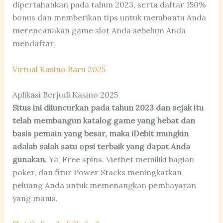
dipertahankan pada tahun 2023, serta daftar 150%
bonus dan memberikan tips untuk membantu Anda
merencanakan game slot Anda sebelum Anda
mendaftar.
Virtual Kasino Baru 2025
Aplikasi Berjudi Kasino 2025
Situs ini diluncurkan pada tahun 2023 dan sejak itu
telah membangun katalog game yang hebat dan
basis pemain yang besar, maka iDebit mungkin
adalah salah satu opsi terbaik yang dapat Anda
gunakan.
Ya, Free spins. Vietbet memiliki bagian
poker, dan fitur Power Stacks meningkatkan
peluang Anda untuk memenangkan pembayaran
yang manis.