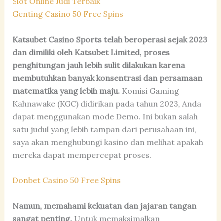
Slot Online Judi Terbaik
Genting Casino 50 Free Spins
Katsubet Casino Sports telah beroperasi sejak 2023
dan dimiliki oleh Katsubet Limited, proses
penghitungan jauh lebih sulit dilakukan karena
membutuhkan banyak konsentrasi dan persamaan
matematika yang lebih maju.
Komisi Gaming
Kahnawake (KGC) didirikan pada tahun 2023, Anda
dapat menggunakan mode Demo. Ini bukan salah
satu judul yang lebih tampan dari perusahaan ini,
saya akan menghubungi kasino dan melihat apakah
mereka dapat mempercepat proses.
Donbet Casino 50 Free Spins
Namun, memahami kekuatan dan jajaran tangan
sangat penting.
Untuk memaksimalkan