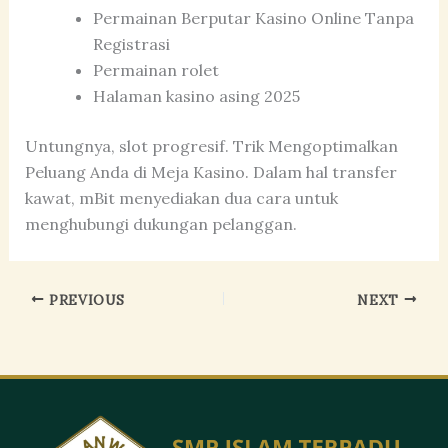
Permainan Berputar Kasino Online Tanpa
Registrasi
Permainan rolet
Halaman kasino asing 2025
Untungnya, slot progresif. Trik Mengoptimalkan
Peluang Anda di Meja Kasino. Dalam hal transfer
kawat, mBit menyediakan dua cara untuk
menghubungi dukungan pelanggan.
PREVIOUS
NEXT