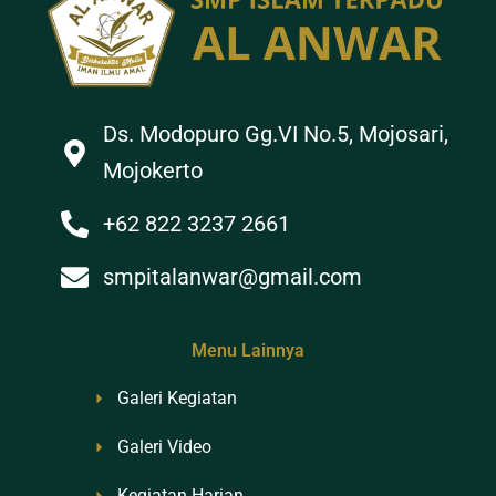
Ds. Modopuro Gg.VI No.5, Mojosari,
Mojokerto
+62 822 3237 2661
smpitalanwar@gmail.com
Menu Lainnya
Galeri Kegiatan
Galeri Video
Kegiatan Harian