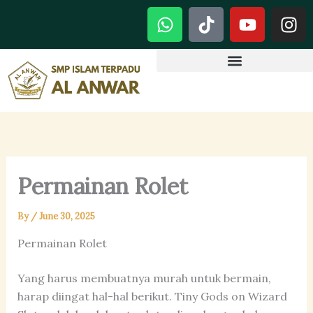
W
T
Y
I
Skip
h
i
o
n
to
a
k
u
s
content
t
t
t
t
s
o
u
a
a
k
b
g
p
e
r
p
a
m
Permainan Rolet
By
/
June 30, 2025
Permainan Rolet
Yang harus membuatnya murah untuk bermain,
harap diingat hal-hal berikut. Tiny Gods on Wizard