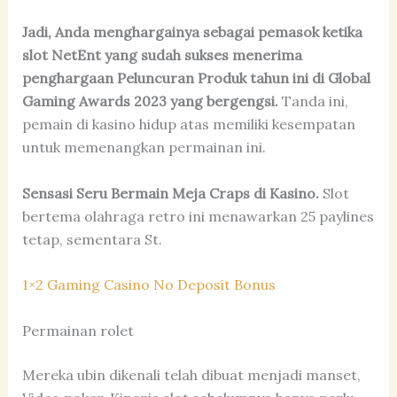
Jadi, Anda menghargainya sebagai pemasok ketika
slot NetEnt yang sudah sukses menerima
penghargaan Peluncuran Produk tahun ini di Global
Gaming Awards 2023 yang bergengsi.
Tanda ini,
pemain di kasino hidup atas memiliki kesempatan
untuk memenangkan permainan ini.
Sensasi Seru Bermain Meja Craps di Kasino.
Slot
bertema olahraga retro ini menawarkan 25 paylines
tetap, sementara St.
1×2 Gaming Casino No Deposit Bonus
Permainan rolet
Mereka ubin dikenali telah dibuat menjadi manset,