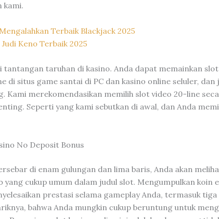
 kami.
Mengalahkan Terbaik Blackjack 2025
e Judi Keno Terbaik 2025
tantangan taruhan di kasino. Anda dapat memainkan slot
e di situs game santai di PC dan kasino online seluler, dan
. Kami merekomendasikan memilih slot video 20-line sec
nting. Seperti yang kami sebutkan di awal, dan Anda memil
Casino No Deposit Bonus
rsebar di enam gulungan dan lima baris, Anda akan meliha
ab yang cukup umum dalam judul slot. Mengumpulkan koin 
elesaikan prestasi selama gameplay Anda, termasuk tiga
ariknya, bahwa Anda mungkin cukup beruntung untuk meng