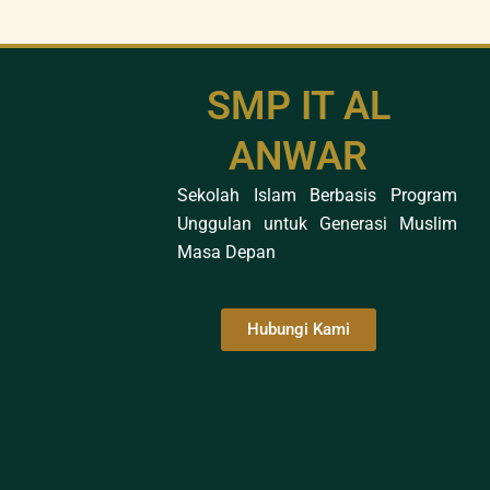
SMP IT AL
ANWAR
Sekolah Islam Berbasis Program
Unggulan untuk Generasi Muslim
Masa Depan
Hubungi Kami