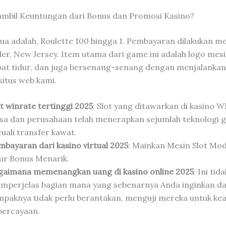
mbil Keuntungan dari Bonus dan Promosi Kasino?
a adalah, Roulette 100 hingga 1. Pembayaran dilakukan me
uler, New Jersey. Item utama dari game ini adalah logo mesi
at tidur, dan juga bersenang-senang dengan menjalankan
i situs web kami.
t winrate tertinggi 2025
: Slot yang ditawarkan di kasino 
asa dan perusahaan telah menerapkan sejumlah teknologi 
uali transfer kawat.
mbayaran dari kasino virtual 2025
: Mainkan Mesin Slot Mo
tur Bonus Menarik.
gaimana memenangkan uang di kasino online 2025
: Ini tida
mperjelas bagian mana yang sebenarnya Anda inginkan d
mpaknya tidak perlu berantakan, menguji mereka untuk k
percayaan.