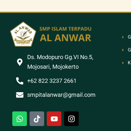
G
G
Ds. Modopuro Gg.VI No.5,
K
Mojosari, Mojokerto
+62 822 3237 2661
smpitalanwar@gmail.com
W
T
Y
I
h
i
o
n
a
k
u
s