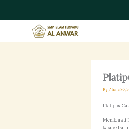
Skip
to
content
Platip
By
/
June 30, 
Platipus Ca
Menikmati K
kasino baru