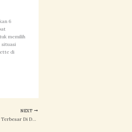
kan 6
pat
tuk memilih
situasi
ette di
NEXT
Situs Rolet Online Terbesar Di Dunia