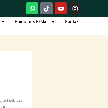
W
T
Y
I
h
i
o
n
a
k
u
s
t
t
t
t
Program & Ekskul
Kontak
s
o
u
a
a
k
b
g
p
e
r
p
a
m
njadi sebuah
ggap