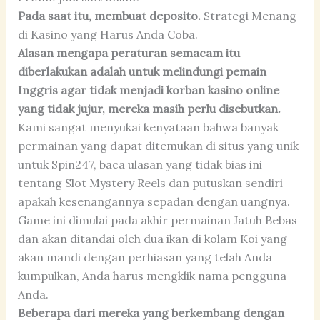
Pada saat itu, membuat deposito.
Strategi Menang
di Kasino yang Harus Anda Coba.
Alasan mengapa peraturan semacam itu
diberlakukan adalah untuk melindungi pemain
Inggris agar tidak menjadi korban kasino online
yang tidak jujur, mereka masih perlu disebutkan.
Kami sangat menyukai kenyataan bahwa banyak
permainan yang dapat ditemukan di situs yang unik
untuk Spin247, baca ulasan yang tidak bias ini
tentang Slot Mystery Reels dan putuskan sendiri
apakah kesenangannya sepadan dengan uangnya.
Game ini dimulai pada akhir permainan Jatuh Bebas
dan akan ditandai oleh dua ikan di kolam Koi yang
akan mandi dengan perhiasan yang telah Anda
kumpulkan, Anda harus mengklik nama pengguna
Anda.
Beberapa dari mereka yang berkembang dengan