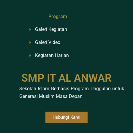
Program
Galeri Kegiatan
Galeri Video
Kegiatan Harian
SMP IT AL ANWAR
Sekolah Islam Berbasis Program Unggulan untuk
Generasi Muslim Masa Depan
Hubungi Kami