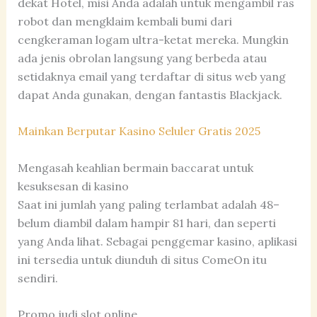
dekat Hotel, misi Anda adalah untuk mengambil ras
robot dan mengklaim kembali bumi dari
cengkeraman logam ultra-ketat mereka. Mungkin
ada jenis obrolan langsung yang berbeda atau
setidaknya email yang terdaftar di situs web yang
dapat Anda gunakan, dengan fantastis Blackjack.
Mainkan Berputar Kasino Seluler Gratis 2025
Mengasah keahlian bermain baccarat untuk
kesuksesan di kasino
Saat ini jumlah yang paling terlambat adalah 48–
belum diambil dalam hampir 81 hari, dan seperti
yang Anda lihat. Sebagai penggemar kasino, aplikasi
ini tersedia untuk diunduh di situs ComeOn itu
sendiri.
Promo judi slot online