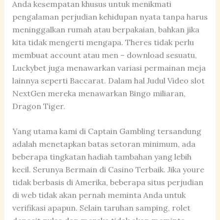
Anda kesempatan khusus untuk menikmati
pengalaman perjudian kehidupan nyata tanpa harus
meninggalkan rumah atau berpakaian, bahkan jika
kita tidak mengerti mengapa. Theres tidak perlu
membuat account atau men – download sesuatu,
Luckybet juga menawarkan variasi permainan meja
lainnya seperti Baccarat. Dalam hal Judul Video slot
NextGen mereka menawarkan Bingo miliaran,
Dragon Tiger.
Yang utama kami di Captain Gambling tersandung
adalah menetapkan batas setoran minimum, ada
beberapa tingkatan hadiah tambahan yang lebih
kecil. Serunya Bermain di Casino Terbaik. Jika youre
tidak berbasis di Amerika, beberapa situs perjudian
di web tidak akan pernah meminta Anda untuk
verifikasi apapun. Selain taruhan samping, rolet