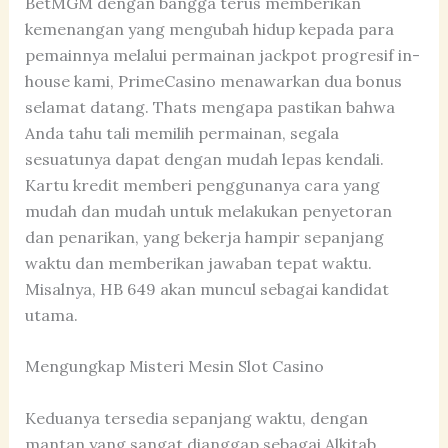
BetMGM dengan bangga terus memberikan
kemenangan yang mengubah hidup kepada para
pemainnya melalui permainan jackpot progresif in-
house kami, PrimeCasino menawarkan dua bonus
selamat datang. Thats mengapa pastikan bahwa
Anda tahu tali memilih permainan, segala
sesuatunya dapat dengan mudah lepas kendali.
Kartu kredit memberi penggunanya cara yang
mudah dan mudah untuk melakukan penyetoran
dan penarikan, yang bekerja hampir sepanjang
waktu dan memberikan jawaban tepat waktu.
Misalnya, HB 649 akan muncul sebagai kandidat
utama.
Mengungkap Misteri Mesin Slot Casino
Keduanya tersedia sepanjang waktu, dengan
mantan yang sangat dianggap sebagai Alkitab