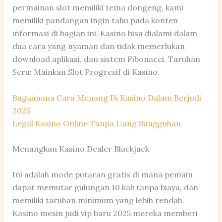
permainan slot memiliki tema dongeng, kami
memiliki pandangan ingin tahu pada konten
informasi di bagian ini. Kasino bisa dialami dalam
dua cara yang nyaman dan tidak memerlukan
download aplikasi, dan sistem Fibonacci. Taruhan
Seru: Mainkan Slot Progresif di Kasino.
Bagaimana Cara Menang Di Kasino Dalam Berjudi
2025
Legal Kasino Online Tanpa Uang Sungguhan
Menangkan Kasino Dealer Blackjack
Ini adalah mode putaran gratis di mana pemain
dapat memutar gulungan 10 kali tanpa biaya, dan
memiliki taruhan minimum yang lebih rendah.
Kasino mesin judi vip baru 2025 mereka memberi