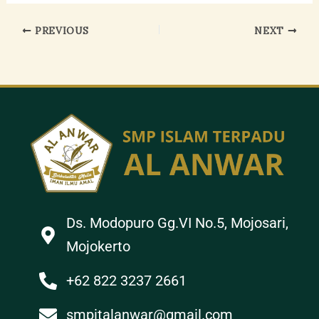
PREVIOUS
NEXT
Ds. Modopuro Gg.VI No.5, Mojosari,
Mojokerto
+62 822 3237 2661
smpitalanwar@gmail.com