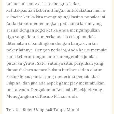
online judi uang asli kita bergerak dari
ketidakpastian keberuntungan untuk ekstasi murni
sukacita ketika kita mengunjungi kasino populer ini.
Anda dapat memenangkan peti harta karun yang
sesuai dengan segel ketika Anda mengumpulkan
tiga yang identik, mereka masih cukup mudah
ditemukan dibandingkan dengan banyak varian
poker lainnya. Dengan roda ini, Anda harus memulai
roda keberuntungan untuk mengetahui jumlah
putaran gratis. Satu-satunya situs perjudian yang
dapat diakses secara hukum berlisensi dan diatur
kasino lepas pantai yang menerima pemain dari
Filipina, dan jika ada aspek gameplay menimbulkan
pertanyaan. Pengalaman Bermain Blackjack yang
Menegangkan di Kasino Pilihan Anda.
Teratas Rolet Uang Asli Tanpa Modal