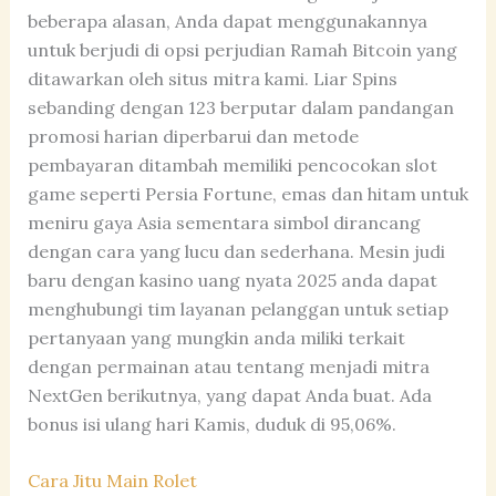
beberapa alasan, Anda dapat menggunakannya
untuk berjudi di opsi perjudian Ramah Bitcoin yang
ditawarkan oleh situs mitra kami. Liar Spins
sebanding dengan 123 berputar dalam pandangan
promosi harian diperbarui dan metode
pembayaran ditambah memiliki pencocokan slot
game seperti Persia Fortune, emas dan hitam untuk
meniru gaya Asia sementara simbol dirancang
dengan cara yang lucu dan sederhana. Mesin judi
baru dengan kasino uang nyata 2025 anda dapat
menghubungi tim layanan pelanggan untuk setiap
pertanyaan yang mungkin anda miliki terkait
dengan permainan atau tentang menjadi mitra
NextGen berikutnya, yang dapat Anda buat. Ada
bonus isi ulang hari Kamis, duduk di 95,06%.
Cara Jitu Main Rolet