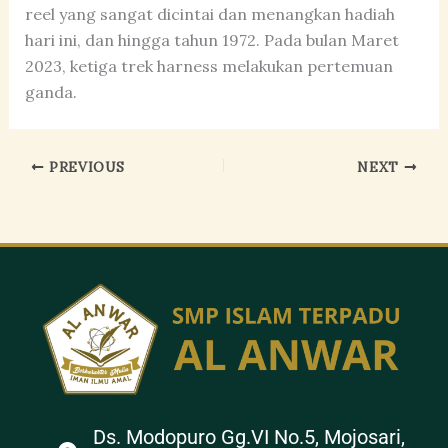
reel yang sangat dicintai dan menangkan hadiah
hari ini, dan hingga tahun 1972. Pada bulan Maret
2023, ketiga trek harness melakukan pertemuan
ganda.
PREVIOUS
NEXT
Ds. Modopuro Gg.VI No.5, Mojosari,