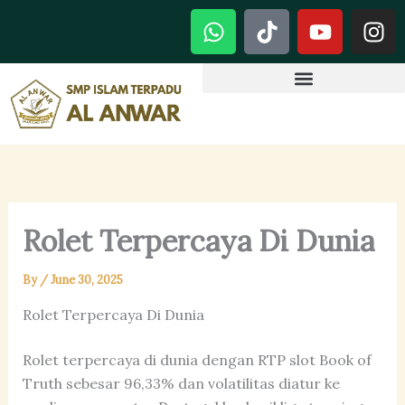
W
T
Y
I
Skip
h
i
o
n
to
a
k
u
s
content
t
t
t
t
s
o
u
a
a
k
b
g
p
e
r
p
a
m
Rolet Terpercaya Di Dunia
By
/
June 30, 2025
Rolet Terpercaya Di Dunia
Rolet terpercaya di dunia dengan RTP slot Book of
Truth sebesar 96,33% dan volatilitas diatur ke