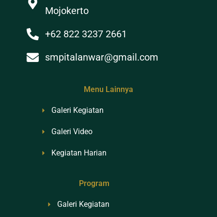
Mojokerto
+62 822 3237 2661
smpitalanwar@gmail.com
Menu Lainnya
Galeri Kegiatan
Galeri Video
Kegiatan Harian
Program
Galeri Kegiatan