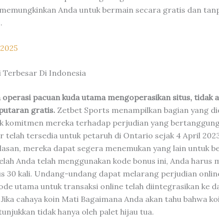
 memungkinkan Anda untuk bermain secara gratis dan tan
.
 2025
 Terbesar Di Indonesia
 operasi pacuan kuda utama mengoperasikan situs, tidak
putaran gratis.
Zetbet Sports menampilkan bagian yang di
uk komitmen mereka terhadap perjudian yang bertanggung
r telah tersedia untuk petaruh di Ontario sejak 4 April 2023
asan, mereka dapat segera menemukan yang lain untuk b
elah Anda telah menggunakan kode bonus ini, Anda harus
s 30 kali. Undang-undang dapat melarang perjudian online
de utama untuk transaksi online telah diintegrasikan ke d
. Jika cahaya koin Mati Bagaimana Anda akan tahu bahwa koi
tunjukkan tidak hanya oleh palet hijau tua.