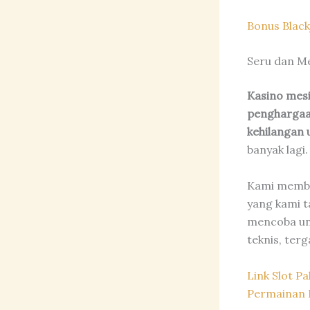
Bonus Black
Seru dan Me
Kasino mesi
penghargaan
kehilangan 
banyak lagi.
Kami membu
yang kami t
mencoba unt
teknis, ter
Link Slot 
Permainan 