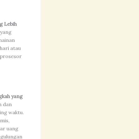
g Lebih
 yang
mainan
hari atau
 prosesor
ngkah yang
h dan
ing waktu.
amis,
ar uang
 gulungan