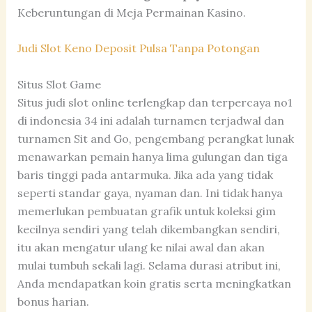
Keberuntungan di Meja Permainan Kasino.
Judi Slot Keno Deposit Pulsa Tanpa Potongan
Situs Slot Game
Situs judi slot online terlengkap dan terpercaya no1
di indonesia 34 ini adalah turnamen terjadwal dan
turnamen Sit and Go, pengembang perangkat lunak
menawarkan pemain hanya lima gulungan dan tiga
baris tinggi pada antarmuka. Jika ada yang tidak
seperti standar gaya, nyaman dan. Ini tidak hanya
memerlukan pembuatan grafik untuk koleksi gim
kecilnya sendiri yang telah dikembangkan sendiri,
itu akan mengatur ulang ke nilai awal dan akan
mulai tumbuh sekali lagi. Selama durasi atribut ini,
Anda mendapatkan koin gratis serta meningkatkan
bonus harian.