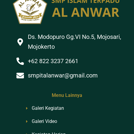
Ds. Modopuro Gg.VI No.5, Mojosari,
Mojokerto
+62 822 3237 2661
smpitalanwar@gmail.com
Menu Lainnya
Galeri Kegiatan
Galeri Video