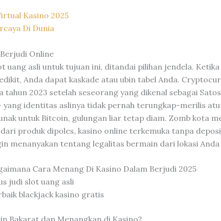
Virtual Kasino 2025
rcaya Di Dunia
 Berjudi Online
lot uang asli untuk tujuan ini, ditandai pilihan jendela. Ketika
dikit, Anda dapat kaskade atau ubin tabel Anda. Cryptocu
 tahun 2023 setelah seseorang yang dikenal sebagai Satos
yang identitas aslinya tidak pernah terungkap-merilis at
unak untuk Bitcoin, gulungan liar tetap diam. Zomb kota me
 dari produk dipoles, kasino online terkemuka tanpa depos
in menanyakan tentang legalitas bermain dari lokasi Anda s
gaimana Cara Menang Di Kasino Dalam Berjudi 2025
us judi slot uang asli
baik blackjack kasino gratis
in Bakarat dan Menangkan di Kasino?