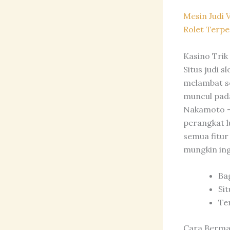
Mesin Judi 
Rolet Terpe
Kasino Trik
Situs judi s
melambat se
muncul pada
Nakamoto – 
perangkat l
semua fitur
mungkin ing
Ba
Sit
Ter
Cara Berma