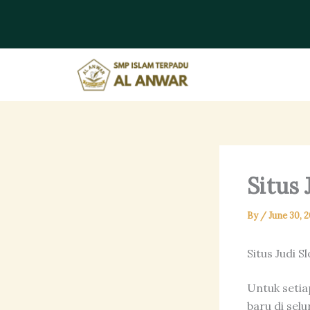
Skip
to
content
Situs 
By
/
June 30, 
Situs Judi S
Untuk setia
baru di selu