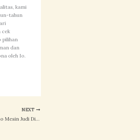
alitas, kami
hun-tahun
ari
n cek
pilihan
aman dan
na oleh Io.
NEXT
Menangkan Kasino Mesin Judi Digital