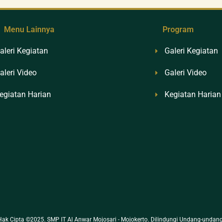
Menu Lainnya
Program
aleri Kegiatan
Galeri Kegiatan
aleri Video
Galeri Video
egiatan Harian
Kegiatan Harian
Hak Cipta ©2025. SMP IT Al Anwar Mojosari - Mojokerto. Dilindungi Undang-undang