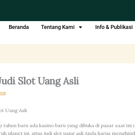
Beranda
Tentang Kami
Info & Publikasi
Judi Slot Uang Asli
2025
lot Uang Asli
p tahun baru ada kasino baru yang dibuka di pasar saat ini 
ruh planet ini, situs judi slot uang asli Anda harus menghin