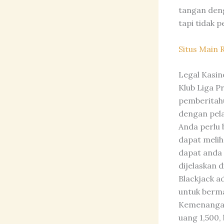
tangan deng
tapi tidak p
Situs Main 
Legal Kasin
Klub Liga 
pemberitah
dengan pela
Anda perlu b
dapat meli
dapat anda 
dijelaskan 
Blackjack 
untuk berma
Kemenangan 
uang 1,500,