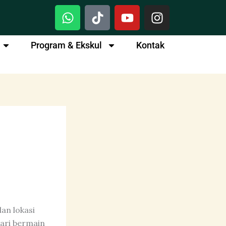
W
T
Y
I
h
i
o
n
a
k
u
s
t
t
t
t
Program & Ekskul
Kontak
s
o
u
a
a
k
b
g
p
e
r
p
a
m
dan lokasi
dari bermain