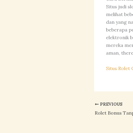
Situs judi 
melihat beb
dan yang n
beberapa pe
elektronik 
mereka mena
aman, there
Situs Rolet 
PREVIOUS
Rolet Bonus Tan