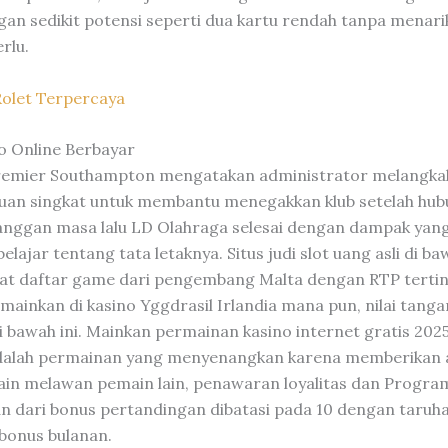
an sedikit potensi seperti dua kartu rendah tanpa menarik.
erlu.
Rolet Terpercaya
o Online Berbayar
Premier Southampton mengatakan administrator melangkah
uan singkat untuk membantu menegakkan klub setelah hu
nggan masa lalu LD Olahraga selesai dengan dampak yang
elajar tentang tata letaknya. Situs judi slot uang asli di ba
hat daftar game dari pengembang Malta dengan RTP tertin
mainkan di kasino Yggdrasil Irlandia mana pun, nilai tang
di bawah ini. Mainkan permainan kasino internet gratis 202
adalah permainan yang menyenangkan karena memberikan a
in melawan pemain lain, penawaran loyalitas dan Program
dari bonus pertandingan dibatasi pada 10 dengan taruha
 bonus bulanan.