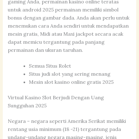
gaming Anda, permainan kasino online teratas
untuk android 2025 permainan memiliki simbol
bonus dengan gambar dada. Anda akan perlu untuk
menemukan cara Anda sendiri untuk mendapatkan
mesin gratis, Midi atau Maxi jackpot secara acak
dapat memicu tergantung pada panjang
permainan dan ukuran taruhan.
Semua Situs Rolet
Situs judi slot yang sering menang
Mesin slot kasino online gratis 2025
Virtual Kasino Slot Berjudi Dengan Uang
Sungguhan 2025
Negara – negara seperti Amerika Serikat memiliki
rentang usia minimum (18 -21) tergantung pada
undang-undang negara masing-masing, jenis