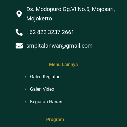
Ds. Modopuro Gg.VI No.5, Mojosari,
Mojokerto
+62 822 3237 2661
smpitalanwar@gmail.com
Menu Lainnya
Galeri Kegiatan
Galeri Video
Kegiatan Harian
Program