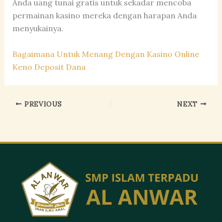
Anda uang tunai gratis untuk sekadar mencoba
permainan kasino mereka dengan harapan Anda
menyukainya.
Bagaimana Untuk Menang Dengan Kasino Online
Keno Deposit Dana
PREVIOUS
NEXT