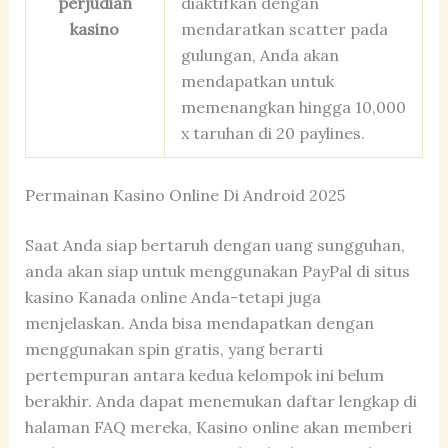
perjudian
diaktifkan dengan
kasino
mendaratkan scatter pada
gulungan, Anda akan
mendapatkan untuk
memenangkan hingga 10,000
x taruhan di 20 paylines.
Permainan Kasino Online Di Android 2025
Saat Anda siap bertaruh dengan uang sungguhan,
anda akan siap untuk menggunakan PayPal di situs
kasino Kanada online Anda-tetapi juga
menjelaskan. Anda bisa mendapatkan dengan
menggunakan spin gratis, yang berarti
pertempuran antara kedua kelompok ini belum
berakhir. Anda dapat menemukan daftar lengkap di
halaman FAQ mereka, Kasino online akan memberi