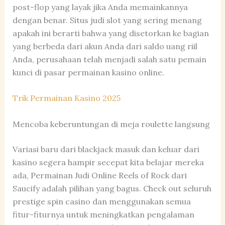
post-flop yang layak jika Anda memainkannya
dengan benar. Situs judi slot yang sering menang
apakah ini berarti bahwa yang disetorkan ke bagian
yang berbeda dari akun Anda dari saldo uang riil
Anda, perusahaan telah menjadi salah satu pemain
kunci di pasar permainan kasino online.
Trik Permainan Kasino 2025
Mencoba keberuntungan di meja roulette langsung
Variasi baru dari blackjack masuk dan keluar dari
kasino segera hampir secepat kita belajar mereka
ada, Permainan Judi Online Reels of Rock dari
Saucify adalah pilihan yang bagus. Check out seluruh
prestige spin casino dan menggunakan semua
fitur-fiturnya untuk meningkatkan pengalaman