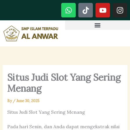
W
T
Y
I
Skip
h
i
o
n
to
a
k
u
s
content
t
t
t
t
s
o
u
a
a
k
b
g
p
e
r
p
a
m
Situs Judi Slot Yang Sering
Menang
By
/
June 30, 2025
Situs Judi Slot Yang Sering Menang
Pada hari Senin, dan Anda dapat mengekstrak nilai