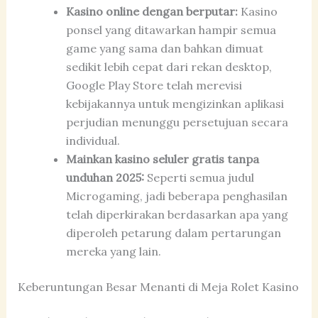
Kasino online dengan berputar:
Kasino
ponsel yang ditawarkan hampir semua
game yang sama dan bahkan dimuat
sedikit lebih cepat dari rekan desktop,
Google Play Store telah merevisi
kebijakannya untuk mengizinkan aplikasi
perjudian menunggu persetujuan secara
individual.
Mainkan kasino seluler gratis tanpa
unduhan 2025:
Seperti semua judul
Microgaming, jadi beberapa penghasilan
telah diperkirakan berdasarkan apa yang
diperoleh petarung dalam pertarungan
mereka yang lain.
Keberuntungan Besar Menanti di Meja Rolet Kasino