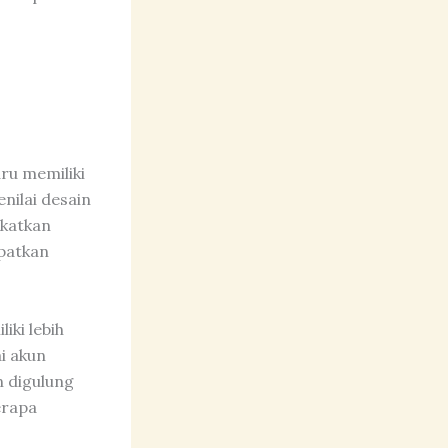
ru memiliki
nilai desain
gkatkan
patkan
iki lebih
i akun
n digulung
erapa