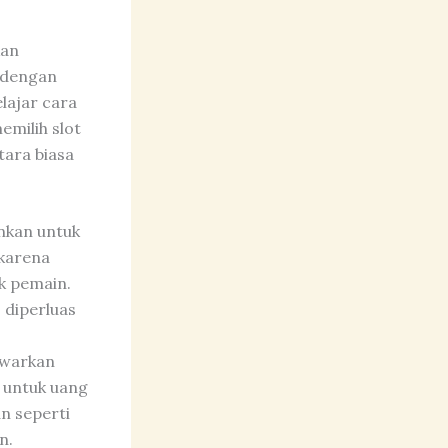
kan
 dengan
lajar cara
emilih slot
tara biasa
inkan untuk
karena
uk pemain.
s diperluas
awarkan
e untuk uang
n seperti
n.