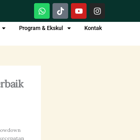
W
T
Y
I
h
i
o
n
a
k
u
s
t
t
t
t
Program & Ekskul
Kontak
s
o
u
a
a
k
b
g
p
e
r
p
a
m
rbaik
showdown
 kecepatan