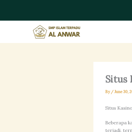
Skip
to
content
Situs
By
/
June 30, 
Situs Kasi
Beberapa k
terjadi, te