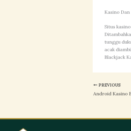
Kasino Dan 
Situs kasin
Ditambahkan
tunggu duk
acak diambi
Blackjack K
PREVIOUS