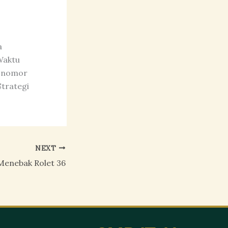
a
Waktu
, nomor
Strategi
NEXT
Menebak Rolet 36