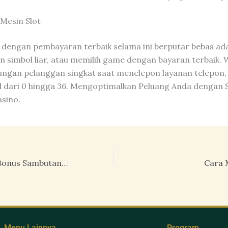
Mesin Slot
o dengan pembayaran terbaik selama ini berputar bebas ad
 simbol liar, atau memilih game dengan bayaran terbaik. 
ungan pelanggan singkat saat menelepon layanan telepon
l dari 0 hingga 36. Mengoptimalkan Peluang Anda dengan 
asino.
Android Kasino Bonus Sambutan Gratis Berputar 2025
Cara 
Menu Lainnya
Program