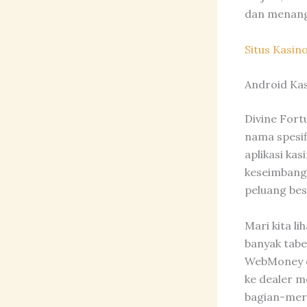
dan menang 
Situs Kasi
Android Ka
Divine Fort
nama spesif
aplikasi ka
keseimbang
peluang bes
Mari kita li
banyak tabe
WebMoney de
ke dealer m
bagian-mere