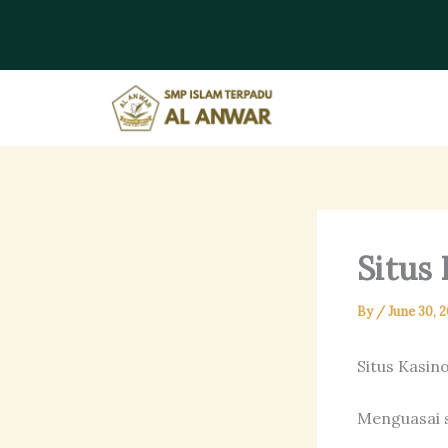
Skip
to
content
Situs 
By
/
June 30, 
Situs Kasin
Menguasai s