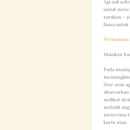
Api asli seb
untuk menca
taruhan – y
biasa untuk
Permainan K
Mainkan Kas
Pada masing
memungkink
fitur atau 
ditawarkan 
melihat dea
melatih an
menerima tu
kartu atas.