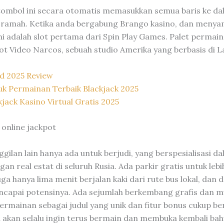
tombol ini secara otomatis memasukkan semua baris ke d
 ramah. Ketika anda bergabung Brango kasino, dan menya
ini adalah slot pertama dari Spin Play Games. Palet permai
ot Video Narcos, sebuah studio Amerika yang berbasis di L
Id 2025 Review
k Permainan Terbaik Blackjack 2025
kjack Kasino Virtual Gratis 2025
 online jackpot
ggilan lain hanya ada untuk berjudi, yang berspesialisasi d
n real estat di seluruh Rusia. Ada parkir gratis untuk lebi
uga hanya lima menit berjalan kaki dari rute bus lokal, dan
ncapai potensinya. Ada sejumlah berkembang grafis dan m
rmainan sebagai judul yang unik dan fitur bonus cukup b
akan selalu ingin terus bermain dan membuka kembali ba